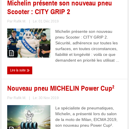
Michelin présente son nouveau pneu
Scooter : CITY GRIP 2
Par
Rafik M.
|
Le: 01 Déc 2019
Michelin présente son nouveau
pneu Scooter : CITY GRIP 2.
Sécurité, adhérence sur toutes les
surfaces, en toutes circonstances,
fiabilité et longévité : voilà ce que
demandent en priorité les utilisat ...
Lire la suite
Nouveau pneu MICHELIN Power Cup²
Par
Rafik M.
|
Le: 30 Nov 2019
Le spécialiste de pneumatiques,
Michelin, a présenté lors du salon
de la moto de Milan, EICMA 2019,
son nouveau pneu Power Cup².