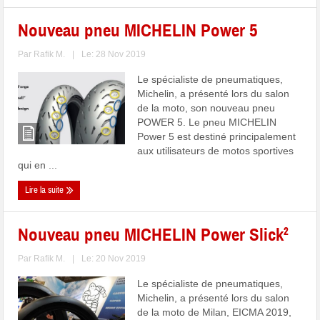
Nouveau pneu MICHELIN Power 5
Par
Rafik M.
|
Le: 28 Nov 2019
Le spécialiste de pneumatiques,
Michelin, a présenté lors du salon
de la moto, son nouveau pneu
POWER 5. Le pneu MICHELIN
Power 5 est destiné principalement
aux utilisateurs de motos sportives
qui en ...
Lire la suite
Nouveau pneu MICHELIN Power Slick²
Par
Rafik M.
|
Le: 20 Nov 2019
Le spécialiste de pneumatiques,
Michelin, a présenté lors du salon
de la moto de Milan, EICMA 2019,