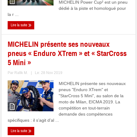
MICHELIN Power Cup² est un pneu
dédié à la piste et homologué pour
la r ...
Lire la suite
MICHELIN présente ses nouveaux
pneus « Enduro XTrem » et « StarCross
5 Mini »
Par
Rafik M.
|
Le: 28 Nov 2019
MICHELIN présente ses nouveaux
pneus "Enduro XTrem" et
"StarCross 5 Mini", au salon de la
moto de Milan, EICMA 2019. La
compétition en tout-terrain
demande des compétences
spécifiques : il s’agit d’al ...
Lire la suite