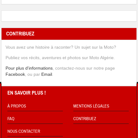
CONTRIBUEZ
Vous avez une histoire à raconter? Un sujet sur la Moto?
Publiez vos récits, aventures et photos sur Moto Algérie.
Pour plus d'informations
, contactez-nous sur notre page
Facebook
, ou par
Email
.
EN SAVOIR PLUS !
À PROPOS
MENTIONS LÉGALES
FAQ
CONTRIBUEZ
NOUS CONTACTER