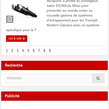
Akrapovič a profité du prestigieux
salon EICMA de Milan pour
présenter au monde entier sa
nouvelle gamme de systèmes
d'échappement pour les Triumph
Modern Classics avec un système
spécifique pour la T ...
Lire la suite
1
2
3
4
5
6
7
8
9
Recherche
Publicité