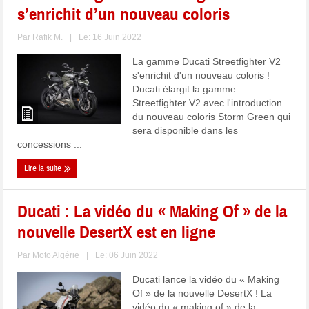
s’enrichit d’un nouveau coloris
Par
Rafik M.
|
Le: 16 Juin 2022
La gamme Ducati Streetfighter V2
s'enrichit d'un nouveau coloris !
Ducati élargit la gamme
Streetfighter V2 avec l'introduction
du nouveau coloris Storm Green qui
sera disponible dans les
concessions ...
Lire la suite
Ducati : La vidéo du « Making Of » de la
nouvelle DesertX est en ligne
Par
Moto Algérie
|
Le: 06 Juin 2022
Ducati lance la vidéo du « Making
Of » de la nouvelle DesertX ! La
vidéo du « making of » de la