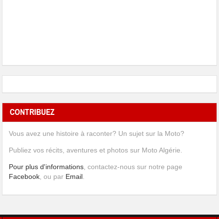
CONTRIBUEZ
Vous avez une histoire à raconter? Un sujet sur la Moto?
Publiez vos récits, aventures et photos sur Moto Algérie.
Pour plus d'informations
, contactez-nous sur notre page
Facebook
, ou par
Email
.