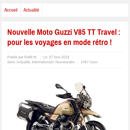
Accueil
Actualité
Nouvelle Moto Guzzi V85 TT Travel :
pour les voyages en mode rétro !
Publié par
Rafik M.
Le:
07 Nov 2019
dans:
Actualité
,
Internationale
,
Nouveautés
1467 Vues