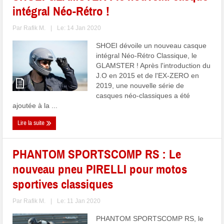
intégral Néo-Rétro !
Par
Rafik M.
|
Le: 14 Jan 2020
SHOEI dévoile un nouveau casque
intégral Néo-Rétro Classique, le
GLAMSTER ! Après l'introduction du
J.O en 2015 et de l'EX-ZERO en
2019, une nouvelle série de
casques néo-classiques a été
ajoutée à la ...
Lire la suite
PHANTOM SPORTSCOMP RS : Le
nouveau pneu PIRELLI pour motos
sportives classiques
Par
Rafik M.
|
Le: 11 Jan 2020
PHANTOM SPORTSCOMP RS, le