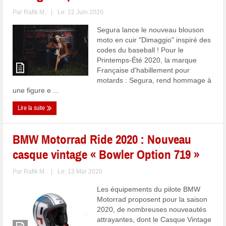
Par
Rafik M.
|
Le: 22 Juin 2020
Segura lance le nouveau blouson
moto en cuir "Dimaggio" inspiré des
codes du baseball ! Pour le
Printemps-Été 2020, la marque
Française d'habillement pour
motards : Segura, rend hommage à
une figure e ...
Lire la suite
BMW Motorrad Ride 2020 : Nouveau
casque vintage « Bowler Option 719 »
Par
Rafik M.
|
Le: 13 Mar 2020
Les équipements du pilote BMW
Motorrad proposent pour la saison
2020, de nombreuses nouveautés
attrayantes, dont le Casque Vintage