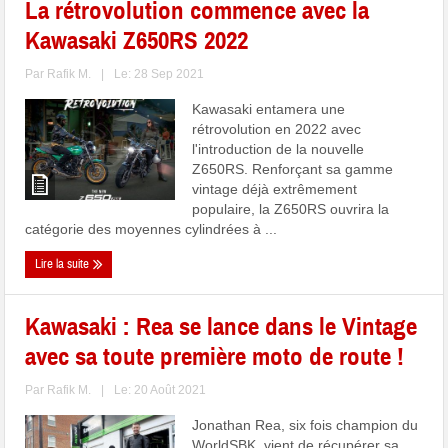
La rétrovolution commence avec la
Kawasaki Z650RS 2022
Par
Rafik M.
|
Le: 28 Sep 2021
Kawasaki entamera une
rétrovolution en 2022 avec
l'introduction de la nouvelle
Z650RS. Renforçant sa gamme
vintage déjà extrêmement
populaire, la Z650RS ouvrira la
catégorie des moyennes cylindrées à ...
Lire la suite
Kawasaki : Rea se lance dans le Vintage
avec sa toute première moto de route !
Par
Rafik M.
|
Le: 20 Août 2021
Jonathan Rea, six fois champion du
WorldSBK, vient de récupérer sa