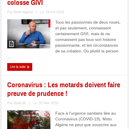
colosse GIVI
Par
Moto Algérie
|
Le: 29 Avr 2020
Tous les passionnés de deux roues,
et pas seulement, connaissent
certainement GIVI, mais ils ne
connaissent pas tous son histoire
passionnante, et les circonstances
de sa création. Ou plutôt la person
...
Lire la suite
Coronavirus : Les motards doivent faire
preuve de prudence !
Par
Rafik M.
|
Le: 30 Mar 2020
Face à l’urgence sanitaire liée au
Coronavirus (COVID-19), Moto
Algérie ne peut que souscrire aux