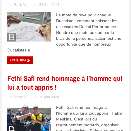
Par
Rafik M.
|
Le: 23 Sep 2021
La moto de rêve pour chaque
Ducatiste : comment naissent les
accessoires Ducati Performance.
Rendre une moto unique par le
biais de la personnalisation est une
opportunité que de nombreux
Ducatistes e ...
Lire la suite
Fethi Safi rend hommage à l’homme qui
lui a tout appris !
Par
Rafik M.
|
Le: 30 Mai 2020
Fethi Safi rend hommage à
l'homme qui lui a tout appris : Halim
Meskina. C'est lors du
regroupement motards, organiser
par les Kahwistes Riders, ce matin à