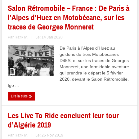
Salon Rétromobile – France : De Paris à
l’Alpes d’Huez en Motobécane, sur les
traces de Georges Monneret
Par
Rafik M.
|
Le: 14 Jan 2020
De Paris à l’Alpes d’Huez au
guidons de trois Motobécanes
D45S, et sur les traces de Georges
Monneret, une formidable aventure
qui prendra le départ le 5 février
2020, devant le Salon Rétromobile.
Igo ...
Lire la suite
Les Live To Ride concluent leur tour
d’Algérie 2019
Par
Rafik M.
|
Le: 26 Nov 2019