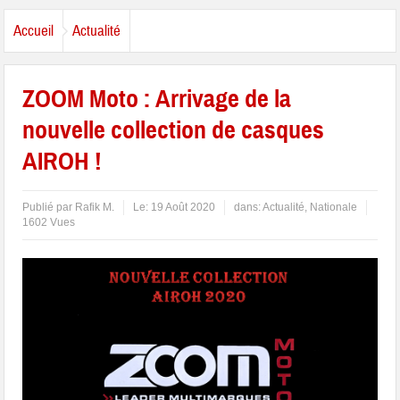
Accueil
Actualité
ZOOM Moto : Arrivage de la
nouvelle collection de casques
AIROH !
Publié par
Rafik M.
Le:
19 Août 2020
dans:
Actualité
,
Nationale
1602 Vues