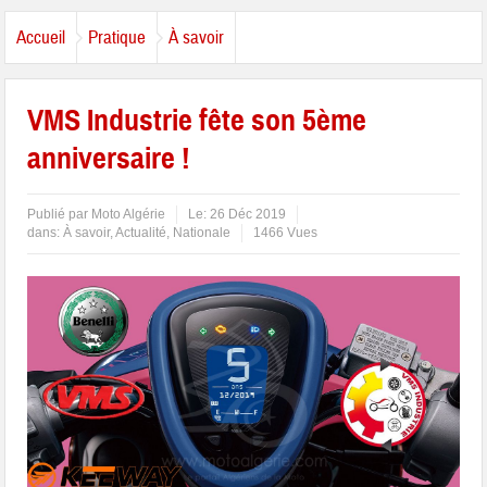
Accueil
Pratique
À savoir
VMS Industrie fête son 5ème
anniversaire !
Publié par
Moto Algérie
Le:
26 Déc 2019
dans:
À savoir
,
Actualité
,
Nationale
1466 Vues