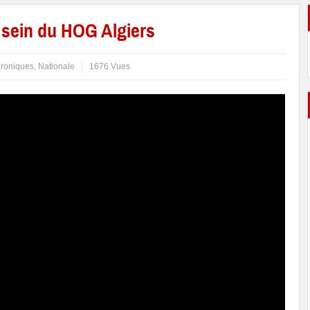
 sein du HOG Algiers
roniques
,
Nationale
1676 Vues