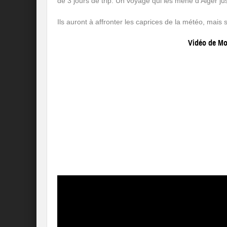
de 3 jours de trip. Un voyage qui les mène d’Alger ju
Ils auront à affronter les caprices de la météo, mais 
Vidéo de Mo