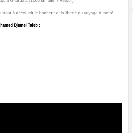
squ’à Ghardaia (1200 km aller / Retour).
surtout à découvrir le bonheur et la liberté du voyage à moto!
hamed Djamel Taleb :