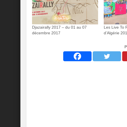
Djazairally 2017 – du 01 au 07
Les Live To 
décembre 2017
d’Algérie 20
P