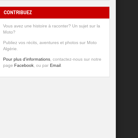
CONTRIBUEZ
Vous avez une histoire à raconter? Un sujet sur la
Moto?
Publiez vos récits, aventures et photos sur Moto
Algérie.
Pour plus d'informations
, contactez-nous sur notre
page
Facebook
, ou par
Email
.