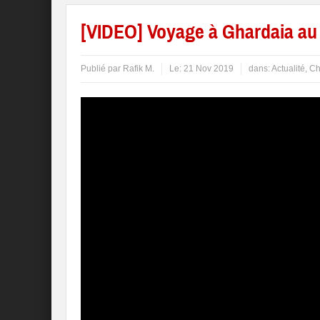
[VIDEO] Voyage à Ghardaia au
Publié par
Rafik M.
Le:
21 Nov 2019
dans:
Actualité
,
Ch