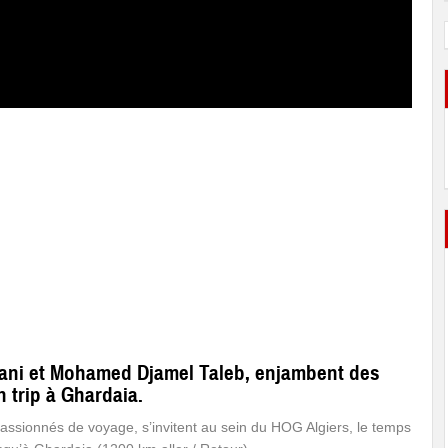
ani et Mohamed Djamel Taleb, enjambent des
 trip à Ghardaia.
ssionnés de voyage, s’invitent au sein du HOG Algiers, le temps