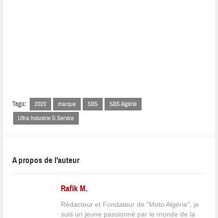
Tags:
2020
marque
SBS
SBS Algérie
Ultra Industrie & Service
A propos de l'auteur
Rafik M.
Rédacteur et Fondateur de "Moto Algérie", je
suis un jeune passionné par le monde de la