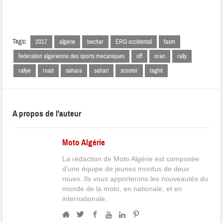
Tags:
2017
algerie
bechar
ERG occidental
fasm
federation algerienne des sports mecaniques
off
oran
rally
rallye
road
sahara
sahari
scooter
taghit
A propos de l'auteur
Moto Algérie
La rédaction de Moto Algérie est composée
d'une équipe de jeunes mordus de deux
roues. Ils vous apporterons les nouveautés du
monde de la moto, en nationale, et en
internationale.