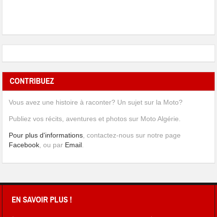
CONTRIBUEZ
Vous avez une histoire à raconter? Un sujet sur la Moto?
Publiez vos récits, aventures et photos sur Moto Algérie.
Pour plus d'informations
, contactez-nous sur notre page
Facebook
, ou par
Email
.
EN SAVOIR PLUS !