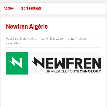
Accueil
Représentants
Newfren Algérie
Publié par
Moto Algérie
Le:
04 Déc 2019
dans:
Pratique
1012 Vues