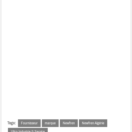
Tags:
Fournisseur
marque
Newfren
Newfren Algérie
Ultra Industrie & Service