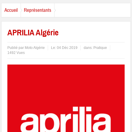
Accueil
Représentants
APRILIA Algérie
Publié par
Moto Algérie
Le:
04 Déc 2019
dans:
Pratique
1492 Vues