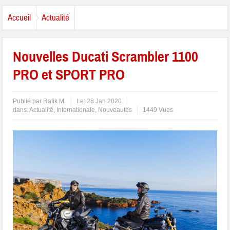
Accueil
Actualité
Nouvelles Ducati Scrambler 1100
PRO et SPORT PRO
Publié par
Rafik M.
Le:
28 Jan 2020
dans:
Actualité
,
Internationale
,
Nouveautés
1449 Vues