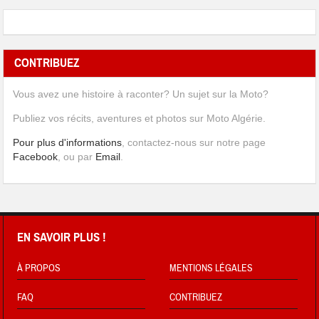
CONTRIBUEZ
Vous avez une histoire à raconter? Un sujet sur la Moto?
Publiez vos récits, aventures et photos sur Moto Algérie.
Pour plus d'informations
, contactez-nous sur notre page
Facebook
, ou par
Email
.
EN SAVOIR PLUS !
À PROPOS
MENTIONS LÉGALES
FAQ
CONTRIBUEZ