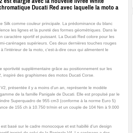
est élargie avec la nouvelle livrée White
hromatique Ducati Red avec laquelle la moto a
hite Silk comme couleur principale. La prédominance du blanc
dence les lignes et la pureté des formes géométriques. Dans le
 caractère sportif et puissant. La Ducati Red colore pour les
s demi-carénages supérieurs. Ces deux dernières touches rouges
 l’intérieur de la moto, c’est-à-dire ceux qui alimentent le
e sportivité supplémentaire grâce au positionnement sur les
2, inspiré des graphismes des motos Ducati Corse.
 V2, présentée il y a moins d’un an, représente le modèle
gamme de la famille Panigale de Ducati. Elle est propulsé par le
lindre Superquadro de 955 cm3 (conforme à la norme Euro 5)
ance de 155 ch à 10.750 tr/min et un couple de 104 Nm à 9.000
 est basé sur le cadre monocoque et est habillé d’un design
portif inspiré de celui de la Panigale V4. Le carénage a des