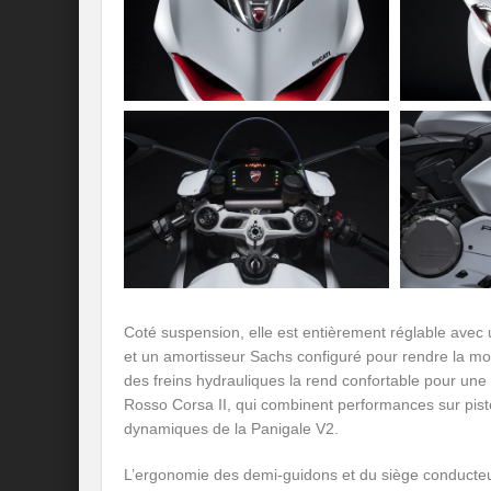
Coté suspension, elle est entièrement réglable ave
et un amortisseur Sachs configuré pour rendre la moto
des freins hydrauliques la rend confortable pour une 
Rosso Corsa II, qui combinent performances sur piste
dynamiques de la Panigale V2.
L’ergonomie des demi-guidons et du siège conducteur o