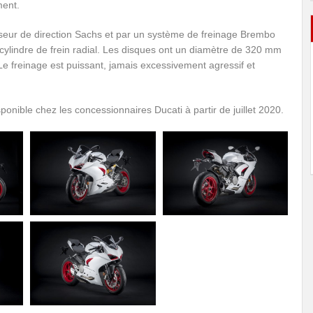
ment.
seur de direction Sachs et par un système de freinage Brembo
cylindre de frein radial. Les disques ont un diamètre de 320 mm
Le freinage est puissant, jamais excessivement agressif et
onible chez les concessionnaires Ducati à partir de juillet 2020.