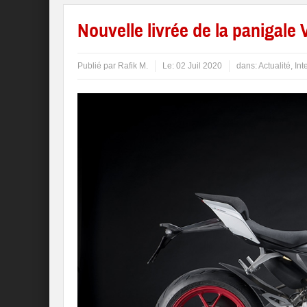
Nouvelle livrée de la panigale 
Publié par
Rafik M.
Le:
02 Juil 2020
dans:
Actualité
,
Int