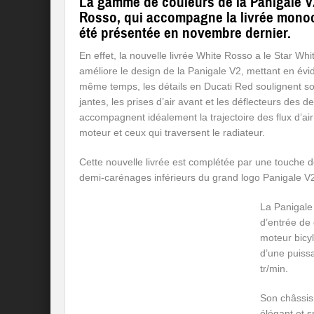
La gamme de couleurs de la Panigale V2 
Rosso, qui accompagne la livrée monoc
été présentée en novembre dernier.
En effet, la nouvelle livrée White Rosso a le Star W
améliore le design de la Panigale V2, mettant en évi
même temps, les détails en Ducati Red soulignent son
jantes, les prises d’air avant et les déflecteurs de
accompagnent idéalement la trajectoire des flux d’air à
moteur et ceux qui traversent le radiateur.
Cette nouvelle livrée est complétée par une touche d
demi-carénages inférieurs du grand logo Panigale V
La Panigale
d’entrée de 
moteur bicy
d’une puiss
tr/min.
Son châssis
élégant et s