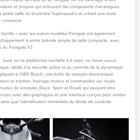
endues et propres qui entourent les composants mécaniques,
a petite taille du bicylindre Superquadro et créant une moto
t compacte.
e famille » avec les autres modèles Panigale est également
l’échappement à sortie latérale simple de taille compacte, avec
es du Panigale V2.
 basé sur la plateforme inertielle à 6 axes, ne laisse aucun
nique, dédié à la sécurité active et au contrôle de la dynamique
ppliquée à l’ABS Bosch, une boîte de vitesses électronique
ation et traction, freinage moteur et commandes sur roues.
 modes de conduite (Race, Sport et Road) qui peuvent être
pouces avec des graphiques et une interface conçus pour rendre
, ainsi que l’identification immédiate du Mode de conduite