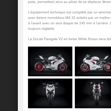
piste, permettant ainsi au pilote de se déplacer libre
L’équipement technique est complété par un amortis
avec étriers monoblocs M4.32 activés par un maître-
à l’avant avec un seul disque de 245 mm à l’arrière. 
toujours réglable.
La Ducati Panigale V2 en livrée White Rosso sera disp