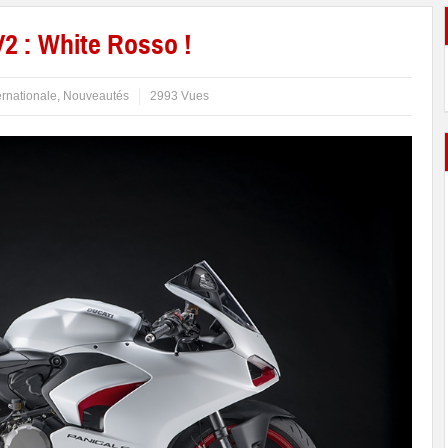
V2 : White Rosso !
ernationale
,
Nouveautés
2993 Vues