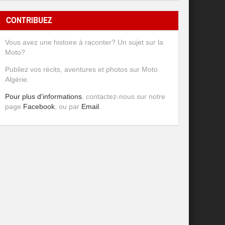
CONTRIBUEZ
Vous avez une histoire à raconter? Un sujet sur la
Moto?
Publiez vos récits, aventures et photos sur Moto
Algérie.
Pour plus d'informations
, contactez-nous sur notre
page
Facebook
, ou par
Email
.