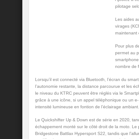
pilotage sel
Les aides au
virages (KCM
maintenant 
Pour plus d
permet au pi
smartphone 
nombre de fo
Lorsqu’il est connecté via Bluetooth, l’écran du smar
l’autonomie restante, la distance parcourue et les é
le niveau du KTRC peuvent être réglés via le Smartp
grâce à une icône, si un appel téléphonique ou un e-m
intensité lumineuse en fontion de l’éclairage ambiant
Le Quickshifter Up & Down est de série en 2020, tan
échappement monté sur le côté droit de la moto. Le 
Bridgestone Battlax Hypersport S22, tandis que l’allu