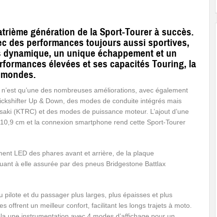
trième génération de la Sport-Tourer à succès.
c des performances toujours aussi sportives,
us dynamique, un unique échappement et un
rformances élevées et ses capacités Touring, la
x mondes.
ger n’est qu’une des nombreuses améliorations, avec également
Quickshifter Up & Down, des modes de conduite intégrés mais
wasaki (KTRC) et des modes de puissance moteur. L’ajout d’une
 10,9 cm et la connexion smartphone rend cette Sport-Tourer
ment LED des phares avant et arrière, de la plaque
quant à elle assurée par des pneus Bridgestone Battlax
u pilote et du passager plus larges, plus épaisses et plus
 offrent un meilleur confort, facilitant les longs trajets à moto.
ela une instrumentation avec 4 modes d’affichage pour un