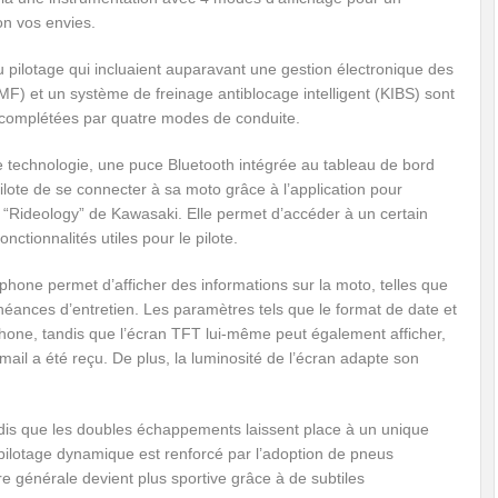
on vos envies.
 pilotage qui incluaient auparavant une gestion électronique des
F) et un système de freinage antiblocage intelligent (KIBS) sont
complétées par quatre modes de conduite.
e technologie, une puce Bluetooth intégrée au tableau de bord
lote de se connecter à sa moto grâce à l’application pour
“Rideology” de Kawasaki. Elle permet d’accéder à un certain
nctionnalités utiles pour le pilote.
tphone permet d’afficher des informations sur la moto, telles que
chéances d’entretien. Les paramètres tels que le format de date et
hone, tandis que l’écran TFT lui-même peut également afficher,
ail a été reçu. De plus, la luminosité de l’écran adapte son
.
dis que les doubles échappements laissent place à un unique
pilotage dynamique est renforcé par l’adoption de pneus
re générale devient plus sportive grâce à de subtiles