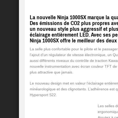
La nouvelle Ninja 1000SX marque la qua
Des émissions de CO2 plus propres ave
un nouveau style plus aggressif et pl
éclairage entièrement LED. Avec ses pe
Ninja 1000SX offre le meilleur des deu
La selle plus confortable pour le pilote et le passa
l’ajout d’un régulateur de vitesse électronique, un 
aussi différents niveaux du contrôle de traction Ka
nouvelle instrumentation avec écran couleur TFT de
plus attractive que jamais.
Le nouveau design met en valeur l’éclairage entière
minéarologique et des clignotants. L’adhérence est 
Hypersport S22.
Les selles d
ergonomiques
Ajoutez à c