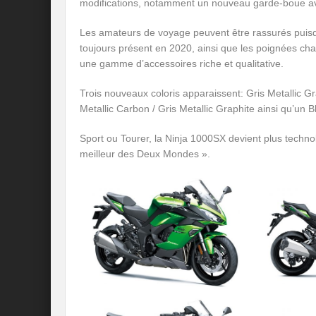
modifications, notamment un nouveau garde-boue a
Les amateurs de voyage peuvent être rassurés puisqu
toujours présent en 2020, ainsi que les poignées chau
une gamme d’accessoires riche et qualitative.
Trois nouveaux coloris apparaissent: Gris Metallic Gr
Metallic Carbon / Gris Metallic Graphite ainsi qu’un B
Sport ou Tourer, la Ninja 1000SX devient plus technol
meilleur des Deux Mondes ».