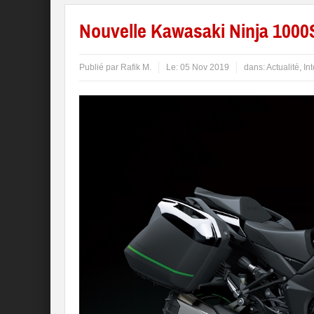
Nouvelle Kawasaki Ninja 1000
Publié par
Rafik M.
Le:
05 Nov 2019
dans:
Actualité
,
In