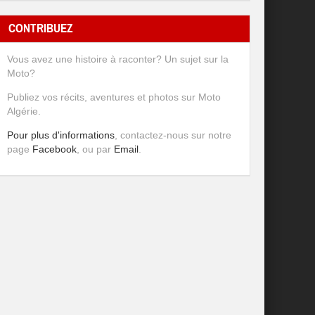
CONTRIBUEZ
Vous avez une histoire à raconter? Un sujet sur la
Moto?
Publiez vos récits, aventures et photos sur Moto
Algérie.
Pour plus d'informations
, contactez-nous sur notre
page
Facebook
, ou par
Email
.