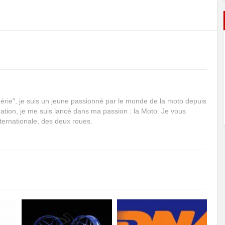
rie", je suis un jeune passionné par le monde de la moto depuis
mation, je me suis lancé dans ma passion : la Moto. Je vous
internationale, des deux roues.