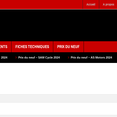
Accueil
A propos
ENTS
FICHES TECHNIQUES
PRIX DU NEUF
x du neuf – SAM Cycle 2024
Prix du neuf – AS Motors 2024
Prix du neu