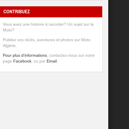
CONTRIBUEZ
Vous avez une histoire à raconter? Un sujet sur la
Moto?
Publiez vos récits, aventures et photos sur Moto
Algérie.
Pour plus d'informations
, contactez-nous sur notre
page
Facebook
, ou par
Email
.