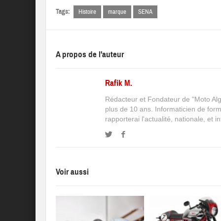
Tags:
Histoire
marque
SENA
A propos de l'auteur
Rafik M.
Rédacteur et Fondateur de "Moto Algé
plus de 10 ans. Informaticien de for
rapporterai l'actualité, nationale, et 
Voir aussi