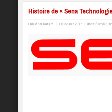
Histoire de « Sena Technologi
Publié par
Rafik M.
Le:
22 Juin 2017
dans:
À savoir
,
Hi