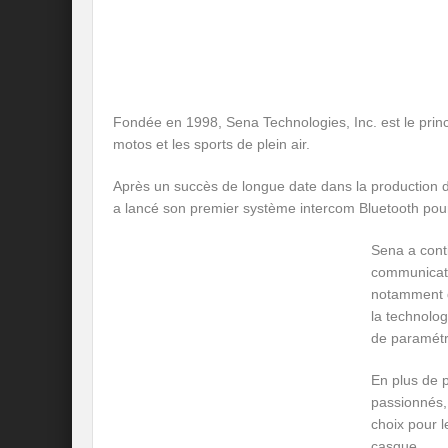
Fondée en 1998, Sena Technologies, Inc. est le prin
motos et les sports de plein air.
Après un succès de longue date dans la production d
a lancé son premier système intercom Bluetooth po
Sena a cont
communicatio
notamment d
la technolog
de paramétre
En plus de 
passionnés,
choix pour l
casque.