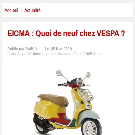
Accueil
Actualité
EICMA : Quoi de neuf chez VESPA ?
Publié par
Rafik M.
Le:
05 Nov 2019
dans:
Actualité
,
Internationale
,
Nouveautés
1905 Vues