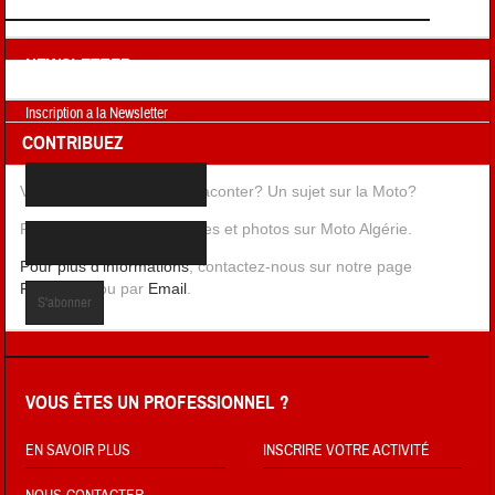
NEWSLETTER
Inscription a la Newsletter
CONTRIBUEZ
Vous avez une histoire à raconter? Un sujet sur la Moto?
Publiez vos récits, aventures et photos sur Moto Algérie.
Pour plus d'informations
, contactez-nous sur notre page
Facebook
, ou par
Email
.
VOUS ÊTES UN PROFESSIONNEL ?
EN SAVOIR PLUS
INSCRIRE VOTRE ACTIVITÉ