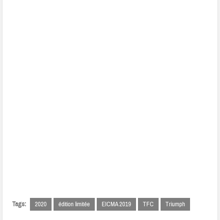
Tags:
2020
édition limitée
EICMA 2019
TFC
Triumph