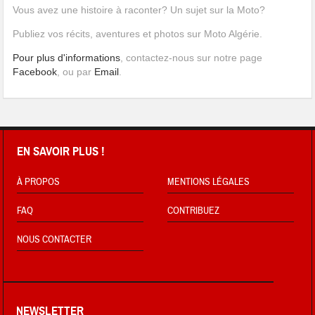
Vous avez une histoire à raconter? Un sujet sur la Moto?
Publiez vos récits, aventures et photos sur Moto Algérie.
Pour plus d'informations
, contactez-nous sur notre page
Facebook
, ou par
Email
.
EN SAVOIR PLUS !
À PROPOS
MENTIONS LÉGALES
FAQ
CONTRIBUEZ
NOUS CONTACTER
NEWSLETTER