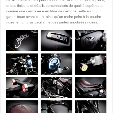
La silhouette la plus pure des Bobber avec un guidon à pince,
et des finitions et détails personnalisés de qualité supérieure,
comme une carrosserie en fibre de carbone, selle en cuir,
garde-boue avant court, ainsi qu’un cadre peint à la poudre
noire, et, un bras oscillant et des jantes anodisées noires.