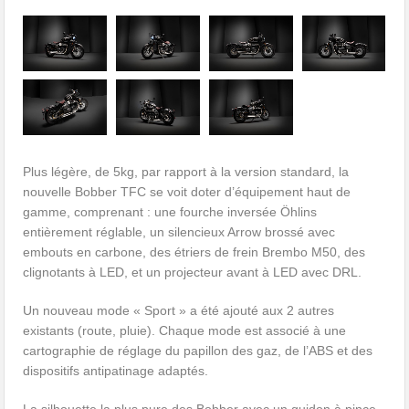
Plus légère, de 5kg, par rapport à la version standard, la
nouvelle Bobber TFC se voit doter d’équipement haut de
gamme, comprenant : une fourche inversée Öhlins
entièrement réglable, un silencieux Arrow brossé avec
embouts en carbone, des étriers de frein Brembo M50, des
clignotants à LED, et un projecteur avant à LED avec DRL.
Un nouveau mode « Sport » a été ajouté aux 2 autres
existants (route, pluie). Chaque mode est associé à une
cartographie de réglage du papillon des gaz, de l’ABS et des
dispositifs antipatinage adaptés.