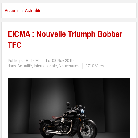
Accueil
Actualité
EICMA : Nouvelle Triumph Bobber
TFC
Publié par
Rafik M.
Le:
08 Nov 2019
dans:
Actualité
,
Internationale
,
Nouveautés
1710 Vues