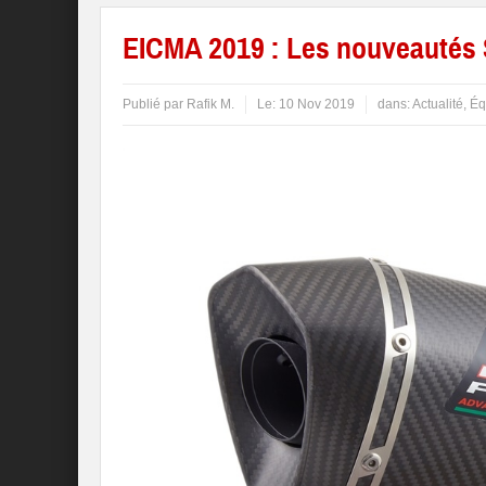
EICMA 2019 : Les nouveautés 
Publié par
Rafik M.
Le:
10 Nov 2019
dans:
Actualité
,
Éq