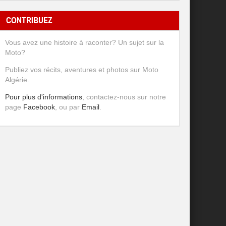
CONTRIBUEZ
Vous avez une histoire à raconter? Un sujet sur la
Moto?
Publiez vos récits, aventures et photos sur Moto
Algérie.
Pour plus d'informations
, contactez-nous sur notre
page
Facebook
, ou par
Email
.