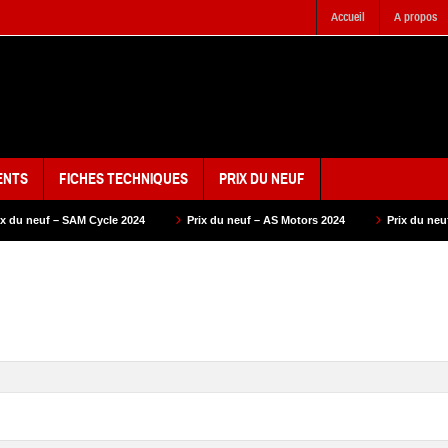
Accueil
A propos
ENTS
FICHES TECHNIQUES
PRIX DU NEUF
cle 2024
Prix du neuf – AS Motors 2024
Prix du neuf – VMS 2024