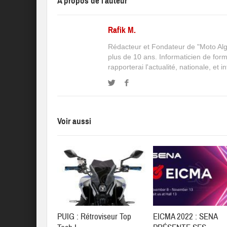
A propos de l'auteur
Rafik M.
Rédacteur et Fondateur de "Moto Algé
plus de 10 ans. Informaticien de for
rapporterai l'actualité, nationale, et 
Voir aussi
PUIG : Rétroviseur Top
EICMA 2022 : SENA