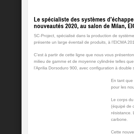
Le spécialiste des systèmes d’échappe
nouveautés 2020, au salon de Milan, E
SC-Project, spécialisé dans la production de systè
présente un large éventail de produits, à l’EICMA 20
C’est à partir de cette ligne que nous vous présent
milieu de gamme et de moyenne cylindrée telles que 
l’Aprilia Dorsoduro 900, avec configuration à double s
En tant que 
pour les no
Le corps du
(équipé de 
résistance.
carbone.
Cette nouve