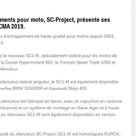
ments pour moto, SC-Project, présente ses
ICMA 2019.
mes d’échappement de haute qualité pour motos depuis 2004,
19.
ons le nouveau SC1-M, spécialement calibré pour les motos de
la Ducati Hypermotard 950, la Triumph Speet Triple 1050 et
ilencieux.
silencieux latéral singulier, le SC1-M est également disponible
uvelles BMW S1000RR et Kawasaki Ninja 400.
 silencieux est fabriqué en titane, avec un capuchon en carbone
chicanne) et un système de montage en titane léger et à haute
 Les silencieux SC1-M sont également disponibles en version
auté du silencieux SC-Project SC1-M est homologuée EURO4.