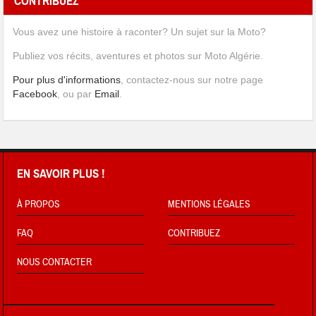
CONTRIBUEZ
Vous avez une histoire à raconter? Un sujet sur la Moto?
Publiez vos récits, aventures et photos sur Moto Algérie.
Pour plus d'informations
, contactez-nous sur notre page
Facebook
, ou par
Email
.
EN SAVOIR PLUS !
À PROPOS
MENTIONS LÉGALES
FAQ
CONTRIBUEZ
NOUS CONTACTER