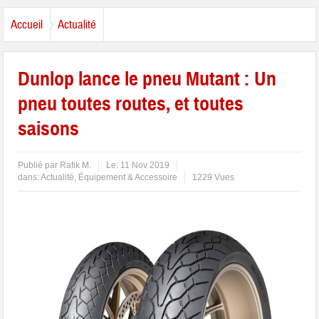
Accueil
Actualité
Dunlop lance le pneu Mutant : Un
pneu toutes routes, et toutes
saisons
Publié par
Rafik M.
Le:
11 Nov 2019
dans:
Actualité
,
Équipement & Accessoire
1229 Vues