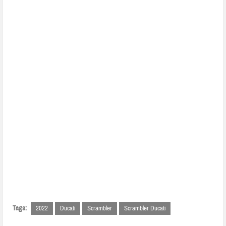
Tags:
2022
Ducati
Scrambler
Scrambler Ducati