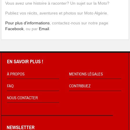
Vous avez une histoire à raconter? Un sujet sur la Moto?
Publiez vos récits, aventures et photos sur Moto Algérie.
Pour plus d'informations
, contactez-nous sur notre page
Facebook
, ou par
Email
.
EN SAVOIR PLUS !
À PROPOS
MENTIONS LÉGALES
FAQ
CONTRIBUEZ
NOUS CONTACTER
NEWSLETTER