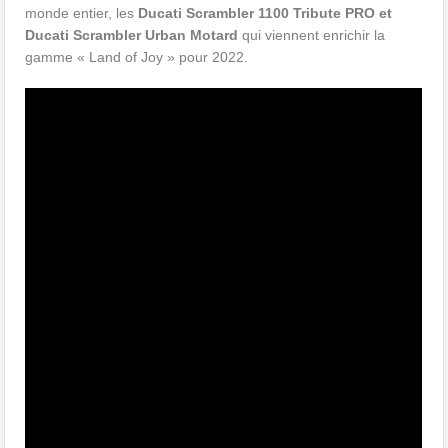
monde entier, les
Ducati Scrambler 1100 Tribute PRO et
Ducati Scrambler Urban Motard
qui viennent enrichir la
gamme « Land of Joy » pour 2022.