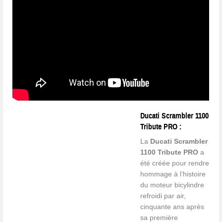
Ducati Scrambler 1100
Tribute PRO :
La
Ducati Scrambler
1100 Tribute PRO
a
été créée pour rendre
hommage à l’histoire
du moteur bicylindre
refroidi par air,
cinquante ans après
sa première