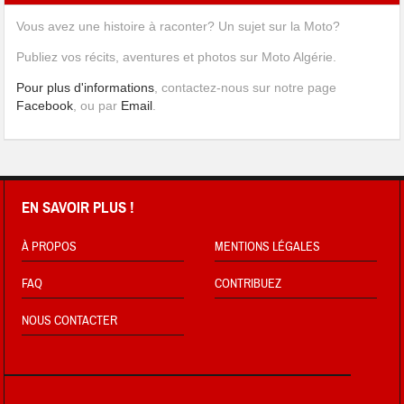
Vous avez une histoire à raconter? Un sujet sur la Moto?
Publiez vos récits, aventures et photos sur Moto Algérie.
Pour plus d'informations
, contactez-nous sur notre page
Facebook
, ou par
Email
.
EN SAVOIR PLUS !
À PROPOS
MENTIONS LÉGALES
FAQ
CONTRIBUEZ
NOUS CONTACTER