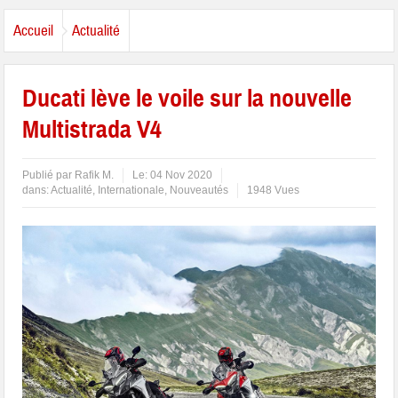
Accueil
Actualité
Ducati lève le voile sur la nouvelle
Multistrada V4
Publié par
Rafik M.
Le:
04 Nov 2020
dans:
Actualité
,
Internationale
,
Nouveautés
1948 Vues