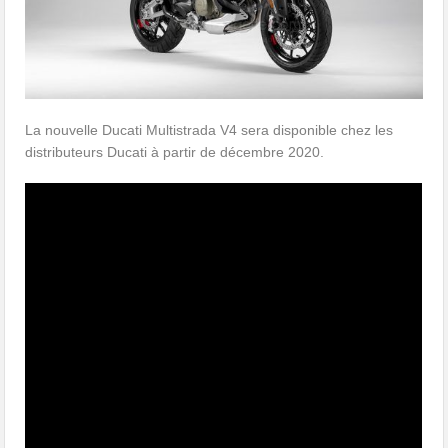
La nouvelle Ducati Multistrada V4 sera disponible chez les
distributeurs Ducati à partir de décembre 2020.