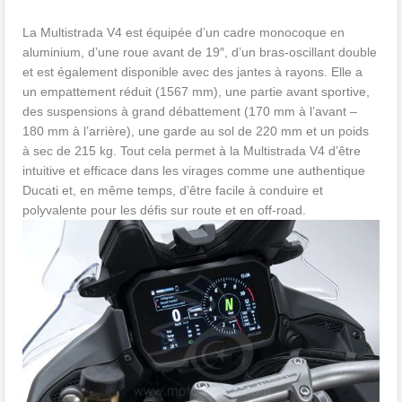
La Multistrada V4 est équipée d’un cadre monocoque en
aluminium, d’une roue avant de 19″, d’un bras-oscillant double
et est également disponible avec des jantes à rayons. Elle a
un empattement réduit (1567 mm), une partie avant sportive,
des suspensions à grand débattement (170 mm à l’avant –
180 mm à l’arrière), une garde au sol de 220 mm et un poids
à sec de 215 kg. Tout cela permet à la Multistrada V4 d’être
intuitive et efficace dans les virages comme une authentique
Ducati et, en même temps, d’être facile à conduire et
polyvalente pour les défis sur route et en off-road.