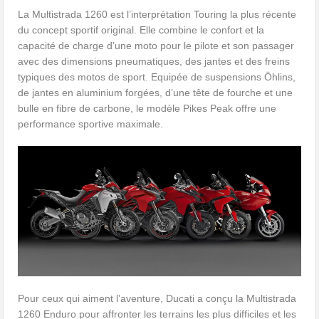
La Multistrada 1260 est l’interprétation Touring la plus récente
du concept sportif original. Elle combine le confort et la
capacité de charge d’une moto pour le pilote et son passager
avec des dimensions pneumatiques, des jantes et des freins
typiques des motos de sport. Equipée de suspensions Öhlins,
de jantes en aluminium forgées, d’une tête de fourche et une
bulle en fibre de carbone, le modèle Pikes Peak offre une
performance sportive maximale.
Pour ceux qui aiment l’aventure, Ducati a conçu la Multistrada
1260 Enduro pour affronter les terrains les plus difficiles et les