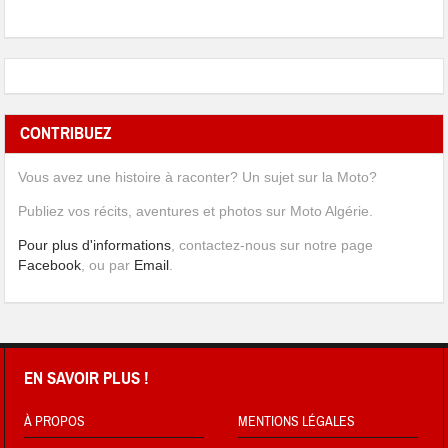
CONTRIBUEZ
Vous avez une histoire à raconter? Un sujet sur la Moto?
Publiez vos récits, aventures et photos sur Moto Algérie.
Pour plus d'informations
, contactez-nous sur notre page
Facebook
, ou par
Email
.
EN SAVOIR PLUS !
À PROPOS
MENTIONS LÉGALES