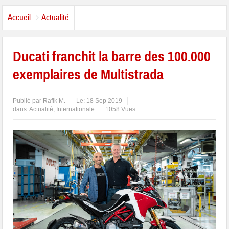
Accueil
Actualité
Ducati franchit la barre des 100.000
exemplaires de Multistrada
Publié par
Rafik M.
Le:
18 Sep 2019
dans:
Actualité
,
Internationale
1058 Vues