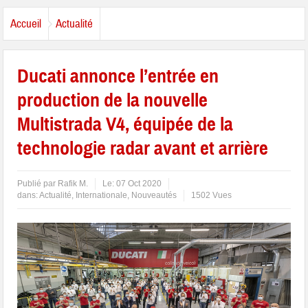
Accueil
Actualité
Ducati annonce l’entrée en
production de la nouvelle
Multistrada V4, équipée de la
technologie radar avant et arrière
Publié par
Rafik M.
Le:
07 Oct 2020
dans:
Actualité
,
Internationale
,
Nouveautés
1502 Vues