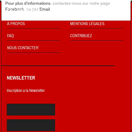
Pour plus d'informations
, contactez-nous sur notre page
Facebook
, ou par
Email
.
EN SAVOIR PLUS !
À PROPOS
MENTIONS LÉGALES
FAQ
CONTRIBUEZ
NOUS CONTACTER
NEWSLETTER
Inscription a la Newsletter