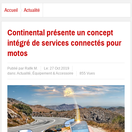
Accueil
Actualité
Continental présente un concept
intégré de services connectés pour
motos
Publié par
Rafik M.
Le:
27 Oct 2019
dans:
Actualité
,
Équipement & Accessoire
855 Vues