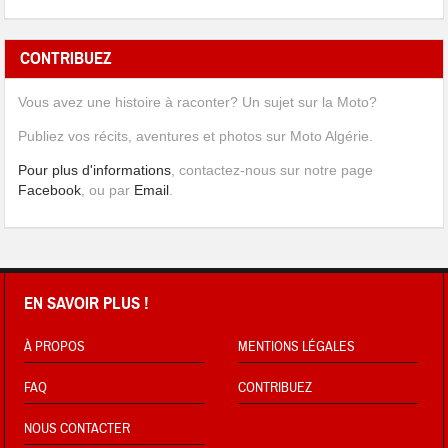
CONTRIBUEZ
Vous avez une histoire à raconter? Un sujet sur la Moto?
Publiez vos récits, aventures et photos sur Moto Algérie.
Pour plus d'informations
, contactez-nous sur notre page
Facebook
, ou par
Email
.
EN SAVOIR PLUS !
À PROPOS
MENTIONS LÉGALES
FAQ
CONTRIBUEZ
NOUS CONTACTER