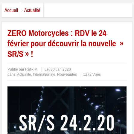
Accueil
Actualité
ZERO Motorcycles : RDV le 24
février pour découvrir la nouvelle »
SR/S » !
Publié par
Rafik M.
Le:
30 Jan 2020
dans:
Actualité
,
Internationale
,
Nouveautés
1272 Vues