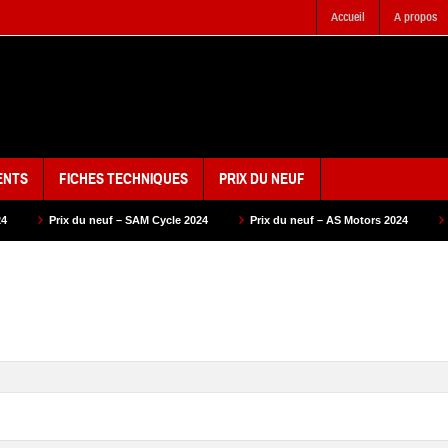
Accueil
A propos
ENTS
FICHES TECHNIQUES
PRIX DU NEUF
neuf – SAM Cycle 2024
Prix du neuf – AS Motors 2024
Prix du neuf – VM