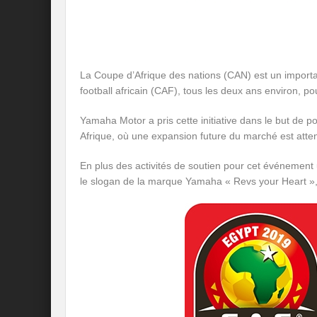
La Coupe d’Afrique des nations (CAN) est un import
football africain (CAF), tous les deux ans environ, po
Yamaha Motor a pris cette initiative dans le but de 
Afrique, où une expansion future du marché est atte
En plus des activités de soutien pour cet événement 
le slogan de la marque Yamaha « Revs your Heart », l