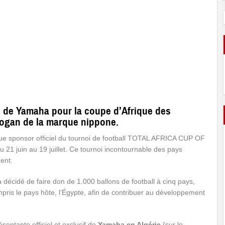
 de Yamaha pour la coupe d’Afrique des
slogan de la marque nippone.
e sponsor officiel du tournoi de football TOTAL AFRICA CUP OF
1 juin au 19 juillet. Ce tournoi incontournable des pays
nent.
 a décidé de faire don de 1.000 ballons de football à cinq pays,
mpris le pays hôte, l’Égypte, afin de contribuer au développement
ésentante officiel et exclusif de
Yamaha en Algérie
(sur le