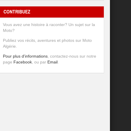
CONTRIBUEZ
Vous avez une histoire à raconter? Un sujet sur la
Moto?
Publiez vos récits, aventures et photos sur Moto
Algérie.
Pour plus d'informations
, contactez-nous sur notre
page
Facebook
, ou par
Email
.