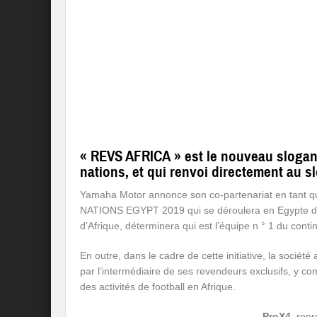
« REVS AFRICA » est le nouveau slogan
nations, et qui renvoi directement au 
Yamaha Motor annonce son co-partenariat en tant qu
NATIONS EGYPT 2019 qui se déroulera en Egypte du 2
d’Afrique, déterminera qui est l’équipe n ° 1 du conti
En outre, dans le cadre de cette initiative, la société
par l’intermédiaire de ses revendeurs exclusifs, y co
des activités de football en Afrique.
ProX4
, repr