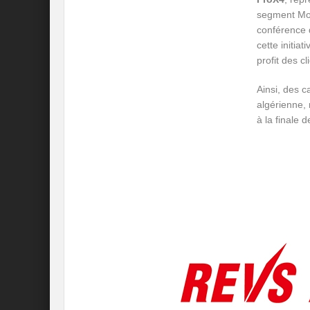
segment Mot
conférence d
cette initia
profit des c
Ainsi, des c
algérienne,
à la finale d