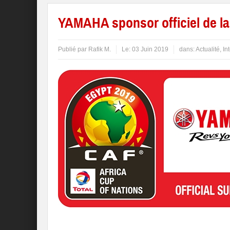
YAMAHA sponsor officiel de la
Publié par
Rafik M.
Le:
03 Juin 2019
dans:
Actualité
,
In