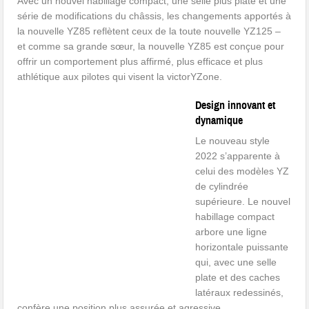
Avec un nouvel habillage compact, une selle plus plate et une
série de modifications du châssis, les changements apportés à
la nouvelle YZ85 reflètent ceux de la toute nouvelle YZ125 –
et comme sa grande sœur, la nouvelle YZ85 est conçue pour
offrir un comportement plus affirmé, plus efficace et plus
athlétique aux pilotes qui visent la victorYZone.
Design innovant et
dynamique
Le nouveau style
2022 s’apparente à
celui des modèles YZ
de cylindrée
supérieure. Le nouvel
habillage compact
arbore une ligne
horizontale puissante
qui, avec une selle
plate et des caches
latéraux redessinés,
confère une position plus assurée et agressive.