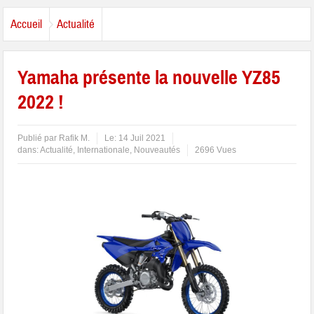
Accueil
Actualité
Yamaha présente la nouvelle YZ85
2022 !
Publié par
Rafik M.
Le:
14 Juil 2021
dans:
Actualité
,
Internationale
,
Nouveautés
2696 Vues