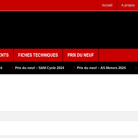
Accueil
A propos
ENTS
FICHES TECHNIQUES
PRIX DU NEUF
– SAM Cycle 2024
Prix du neuf – AS Motors 2024
Prix du neuf – VMS 20