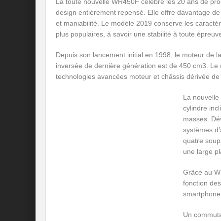
La toute nouvelle WR450F célèbre les 20 ans de pr
design entièrement repensé. Elle offre davantage d
et maniabilité. Le modèle 2019 conserve les caractér
plus populaires, à savoir une stabilité à toute épreuv
Depuis son lancement initial en 1998, le moteur de 
inversée de dernière génération est de 450 cm3. Le 
technologies avancées moteur et châssis dérivée de 
La nouvelle
cylindre inc
masses. Dév
systèmes d’
quatre soupa
une large p
Grâce au Wi
fonction des
smartphone
Un commutat