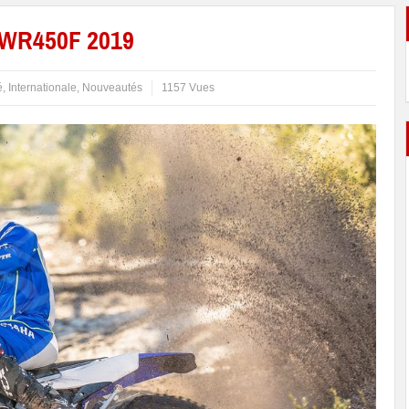
 WR450F 2019
é
,
Internationale
,
Nouveautés
1157 Vues