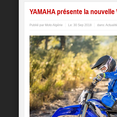
YAMAHA présente la nouvelle
Publié par
Moto Algérie
Le:
30 Sep 2018
dans:
Actualit