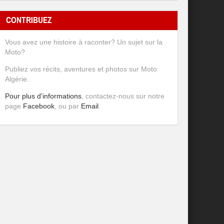
CONTRIBUEZ
Vous avez une histoire à raconter? Un sujet sur la
Moto?
Publiez vos récits, aventures et photos sur Moto
Algérie.
Pour plus d'informations
, contactez-nous sur notre
page
Facebook
, ou par
Email
.