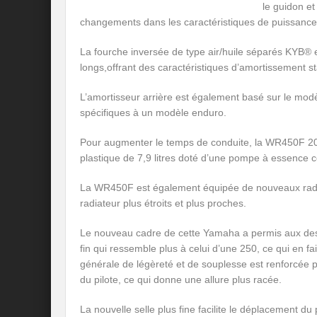
le guidon et
changements dans les caractéristiques de puissance
La fourche inversée de type air/huile séparés KYB® 
longs,offrant des caractéristiques d’amortissement sta
L’amortisseur arrière est également basé sur le mo
spécifiques à un modèle enduro.
Pour augmenter le temps de conduite, la WR450F 201
plastique de 7,9 litres doté d’une pompe à essence 
La WR450F est également équipée de nouveaux radiate
radiateur plus étroits et plus proches.
Le nouveau cadre de cette Yamaha a permis aux des
fin qui ressemble plus à celui d’une 250, ce qui en f
générale de légèreté et de souplesse est renforcée p
du pilote, ce qui donne une allure plus racée.
La nouvelle selle plus fine facilite le déplacement du 