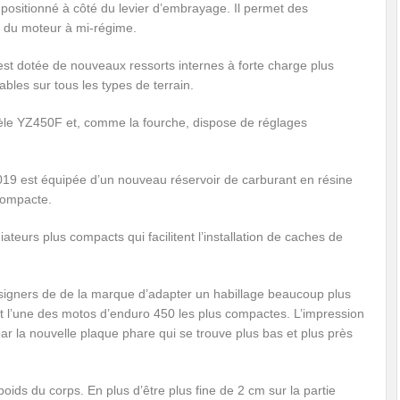
 positionné à côté du levier d’embrayage. Il permet des
 du moteur à mi-régime.
est dotée de nouveaux ressorts internes à forte charge plus
bles sur tous les types de terrain.
dèle YZ450F et, comme la fourche, dispose de réglages
9 est équipée d’un nouveau réservoir de carburant en résine
compacte.
urs plus compacts qui facilitent l’installation de caches de
igners de de la marque d’adapter un habillage beaucoup plus
ait l’une des motos d’enduro 450 les plus compactes. L’impression
ar la nouvelle plaque phare qui se trouve plus bas et plus près
poids du corps. En plus d’être plus fine de 2 cm sur la partie