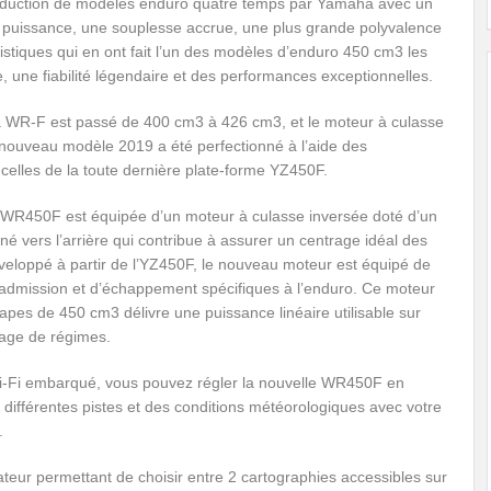
oduction de modèles enduro quatre temps par Yamaha avec un
e puissance, une souplesse accrue, une plus grande polyvalence
istiques qui en ont fait l’un des modèles d’enduro 450 cm3 les
e, une fiabilité légendaire et des performances exceptionnelles.
la WR-F est passé de 400 cm3 à 426 cm3, et le moteur à culasse
nouveau modèle 2019 a été perfectionné à l’aide des
celles de la toute dernière plate-forme YZ450F.
 WR450F est équipée d’un moteur à culasse inversée doté d’un
liné vers l’arrière qui contribue à assurer un centrage idéal des
eloppé à partir de l’YZ450F, le nouveau moteur est équipé de
admission et d’échappement spécifiques à l’enduro. Ce moteur
pes de 450 cm3 délivre une puissance linéaire utilisable sur
lage de régimes.
-Fi embarqué, vous pouvez régler la nouvelle WR450F en
 différentes pistes et des conditions météorologiques avec votre
.
eur permettant de choisir entre 2 cartographies accessibles sur