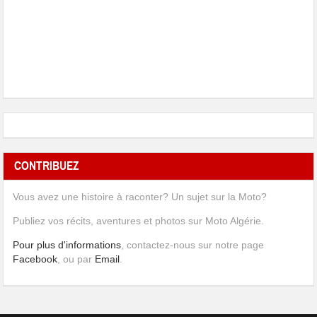
CONTRIBUEZ
Vous avez une histoire à raconter? Un sujet sur la Moto?
Publiez vos récits, aventures et photos sur Moto Algérie.
Pour plus d'informations
, contactez-nous sur notre page
Facebook
, ou par
Email
.