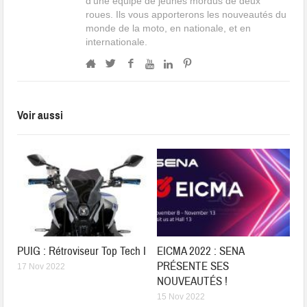
d'une équipe de jeunes mordus de deux
roues. Ils vous apporterons les nouveautés du
monde de la moto, en nationale, et en
internationale.
Voir aussi
PUIG : Rétroviseur Top Tech I
EICMA 2022 : SENA
PRÉSENTE SES
17 Nov 2022
NOUVEAUTÉS !
15 Nov 2022