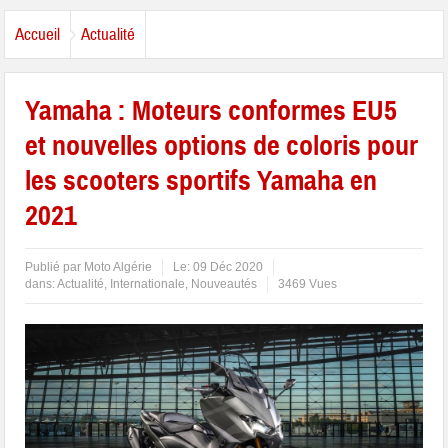
Accueil
Actualité
Yamaha : Moteurs conformes EU5
et nouvelles options de coloris pour
les scooters sportifs Yamaha en
2021
Publié par
Moto Algérie
Le:
09 Déc 2020
dans:
Actualité
,
Internationale
,
Nouveautés
3469 Vues