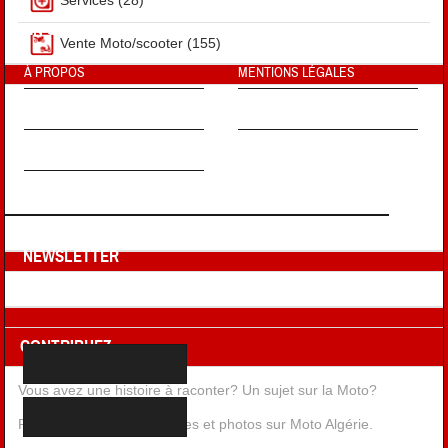
EN SAVOIR PLUS !
Vente Moto/scooter
(155)
À PROPOS
MENTIONS LÉGALES
FAQ
CONTRIBUEZ
NOUS CONTACTER
NEWSLETTER
Inscription a la Newsletter
CONTRIBUEZ
Vous avez une histoire à raconter? Un sujet sur la Moto?
Publiez vos récits, aventures et photos sur Moto Algérie.