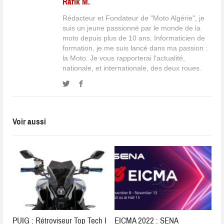
Rafik M.
Rédacteur et Fondateur de "Moto Algérie", je
suis un jeune passionné par le monde de la
moto depuis plus de 10 ans. Informaticien de
formation, je me suis lancé dans ma passion :
la Moto. Je vous rapporterai l'actualité,
nationale, et internationale, des deux roues.
Voir aussi
PUIG : Rétroviseur Top Tech I
EICMA 2022 : SENA