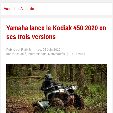
Accueil
Actualité
Yamaha lance le Kodiak 450 2020 en
ses trois versions
Publié par
Rafik M.
Le:
05 Juin 2019
dans:
Actualité
,
Internationale
,
Nouveautés
1621 Vues