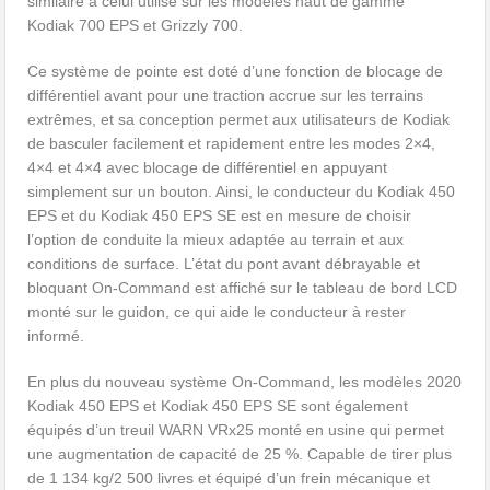
similaire à celui utilisé sur les modèles haut de gamme
Kodiak 700 EPS et Grizzly 700.
Ce système de pointe est doté d’une fonction de blocage de
différentiel avant pour une traction accrue sur les terrains
extrêmes, et sa conception permet aux utilisateurs de Kodiak
de basculer facilement et rapidement entre les modes 2×4,
4×4 et 4×4 avec blocage de différentiel en appuyant
simplement sur un bouton. Ainsi, le conducteur du Kodiak 450
EPS et du Kodiak 450 EPS SE est en mesure de choisir
l’option de conduite la mieux adaptée au terrain et aux
conditions de surface. L’état du pont avant débrayable et
bloquant On-Command est affiché sur le tableau de bord LCD
monté sur le guidon, ce qui aide le conducteur à rester
informé.
En plus du nouveau système On-Command, les modèles 2020
Kodiak 450 EPS et Kodiak 450 EPS SE sont également
équipés d’un treuil WARN VRx25 monté en usine qui permet
une augmentation de capacité de 25 %. Capable de tirer plus
de 1 134 kg/2 500 livres et équipé d’un frein mécanique et