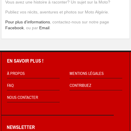
Vous avez une histoire à raconter? Un sujet sur la Moto?
Publiez vos récits, aventures et photos sur Moto Algérie.
Pour plus d'informations
, contactez-nous sur notre page
Facebook
, ou par
Email
.
EN SAVOIR PLUS !
À PROPOS
MENTIONS LÉGALES
FAQ
CONTRIBUEZ
NOUS CONTACTER
NEWSLETTER