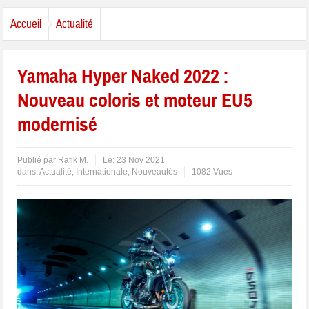
Accueil
Actualité
Yamaha Hyper Naked 2022 :
Nouveau coloris et moteur EU5
modernisé
Publié par
Rafik M.
Le:
23 Nov 2021
dans:
Actualité
,
Internationale
,
Nouveautés
1082 Vues