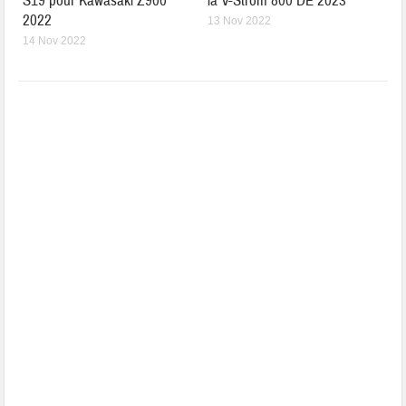
S19 pour Kawasaki Z900
la V-Strom 800 DE 2023
2022
13 Nov 2022
14 Nov 2022