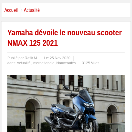
Accueil
Actualité
Yamaha dévoile le nouveau scooter
NMAX 125 2021
Publié par
Rafik M.
Le:
25 Nov 2020
dans:
Actualité
,
Internationale
,
Nouveautés
3125 Vues