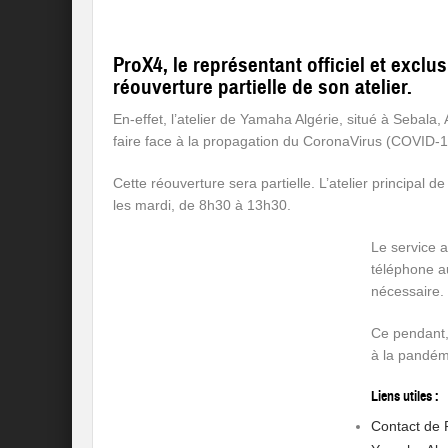
ProX4, le représentant officiel et exclu
réouverture partielle de son atelier.
En-effet, l’atelier de Yamaha Algérie, situé à Sebala
faire face à la propagation du CoronaVirus (COVID-1
Cette réouverture sera partielle. L’atelier principal 
les mardi, de 8h30 à 13h30.
Le service 
téléphone a
nécessaire.
Ce pendant,
à la pandém
Liens utiles :
Contact de 