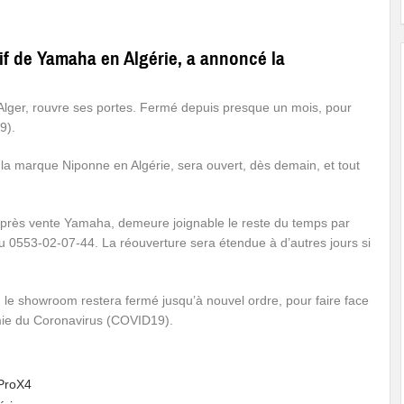
sif de Yamaha en Algérie, a annoncé la
, Alger, rouvre ses portes. Fermé depuis presque un mois, pour
9).
de la marque Niponne en Algérie, sera ouvert, dès demain, et tout
après vente Yamaha, demeure joignable le reste du temps par
u 0553-02-07-44. La réouverture sera étendue à d’autres jours si
 le showroom restera fermé jusqu’à nouvel ordre, pour faire face
ie du Coronavirus (COVID19).
ProX4