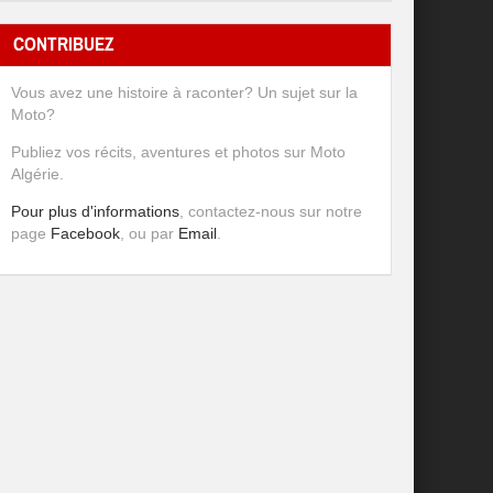
CONTRIBUEZ
Vous avez une histoire à raconter? Un sujet sur la
Moto?
Publiez vos récits, aventures et photos sur Moto
Algérie.
Pour plus d'informations
, contactez-nous sur notre
page
Facebook
, ou par
Email
.