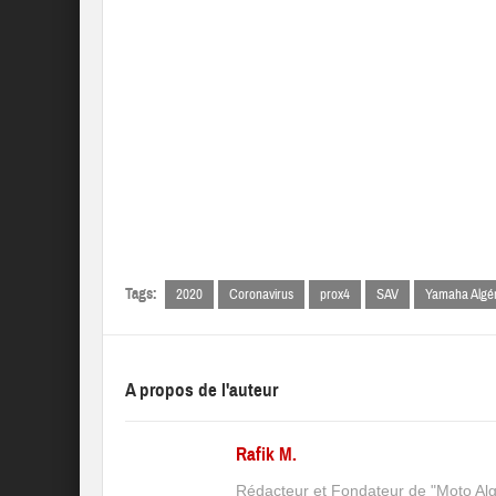
Tags:
2020
Coronavirus
prox4
SAV
Yamaha Algér
A propos de l'auteur
Rafik M.
Rédacteur et Fondateur de "Moto Algé