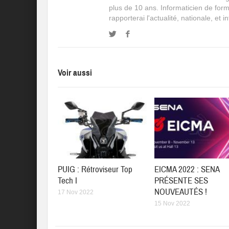
plus de 10 ans. Informaticien de for
rapporterai l'actualité, nationale, et 
Voir aussi
PUIG : Rétroviseur Top
EICMA 2022 : SENA
Tech I
PRÉSENTE SES
NOUVEAUTÉS !
17 Nov 2022
15 Nov 2022