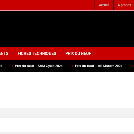
Accueil
A propos
ENTS
FICHES TECHNIQUES
PRIX DU NEUF
f – SAM Cycle 2024
Prix du neuf – AS Motors 2024
Prix du neuf – VMS 