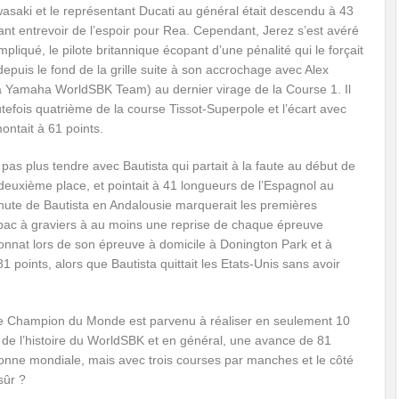
wasaki et le représentant Ducati au général était descendu à 43
sant entrevoir de l’espoir pour Rea. Cependant, Jerez s’est avéré
mpliqué, le pilote britannique écopant d’une pénalité qui le forçait
depuis le fond de la grille suite à son accrochage avec Alex
 Yamaha WorldSBK Team) au dernier virage de la Course 1. Il
utefois quatrième de la course Tissot-Superpole et l’écart avec
ontait à 61 points.
 pas plus tendre avec Bautista qui partait à la faute au début de
 deuxième place, et pointait à 41 longueurs de l’Espagnol au
chute de Bautista en Andalousie marquerait les premières
le bac à graviers à au moins une reprise de chaque épreuve
at lors de son épreuve à domicile à Donington Park et à
 points, alors que Bautista quittait les Etats-Unis sans avoir
ple Champion du Monde est parvenu à réaliser en seulement 10
s de l’histoire du WorldSBK et en général, une avance de 81
onne mondiale, mais avec trois courses par manches et le côté
sûr ?