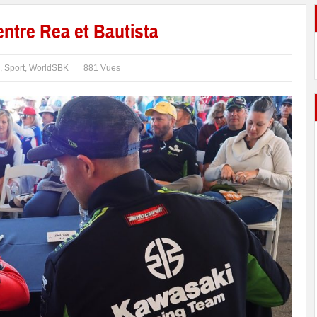
entre Rea et Bautista
,
Sport
,
WorldSBK
881 Vues