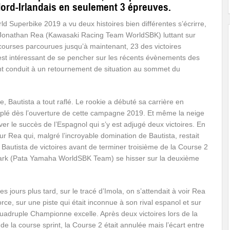
Nord-Irlandais en seulement 3 épreuves.
Superbike 2019 a vu deux histoires bien différentes s’écrirre,
 Jonathan Rea (Kawasaki Racing Team WorldSBK) luttant sur
courses parcourues jusqu’à maintenant, 23 des victoires
 est intéressant de se pencher sur les récents évènements des
nt conduit à un retournement de situation au sommet du
, Bautista a tout raflé. Le rookie a débuté sa carrière en
iplé dès l’ouverture de cette campagne 2019. Et même la neige
er le succès de l’Espagnol qui s’y est adjugé deux victoires. En
 sur Rea qui, malgré l’incroyable domination de Bautista, restait
 Bautista de victoires avant de terminer troisième de la Course 2
r Mark (Pata Yamaha WorldSBK Team) se hisser sur la deuxième
s jours plus tard, sur le tracé d’Imola, on s’attendait à voir Rea
orce, sur une piste qui était inconnue à son rival espanol et sur
quadruple Championne excelle. Après deux victoires lors de la
de la course sprint, la Course 2 était annulée mais l’écart entre