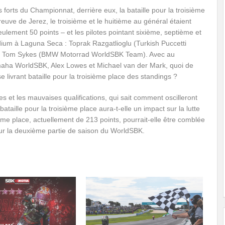
orts du Championnat, derrière eux, la bataille pour la troisième
reuve de Jerez, le troisième et le huitième au général étaient
ulement 50 points – et les pilotes pointant sixième, septième et
ium à Laguna Seca : Toprak Razgatlioglu (Turkish Puccetti
et Tom Sykes (BMW Motorrad WorldSBK Team). Avec au
maha WorldSBK, Alex Lowes et Michael van der Mark, quoi de
e livrant bataille pour la troisième place des standings ?
s et les mauvaises qualifications, qui sait comment oscilleront
taille pour la troisième place aura-t-elle un impact sur la lutte
ième place, actuellement de 213 points, pourrait-elle être comblée
ur la deuxième partie de saison du WorldSBK.