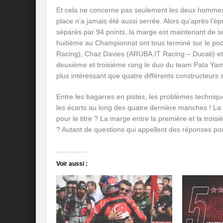
Et cela ne concerne pas seulement les deux hommes f
place n’a jamais été aussi serrée. Alors qu’après l’ép
séparés par 94 points, la marge est maintenant de se
huitième au Championnat ont tous terminé sur le pod
Racing), Chaz Davies (ARUBA.IT Racing – Ducati) 
deuxième et troisième rang le duo du team Pata Ya
plus intéressant que quatre différents constructeurs s
Entre les bagarres en pistes, les problèmes technique
les écarts au long des quatre dernière manches ! La ba
pour le titre ? La marge entre la première et la trois
? Autant de questions qui appellent des réponses po
Voir aussi :