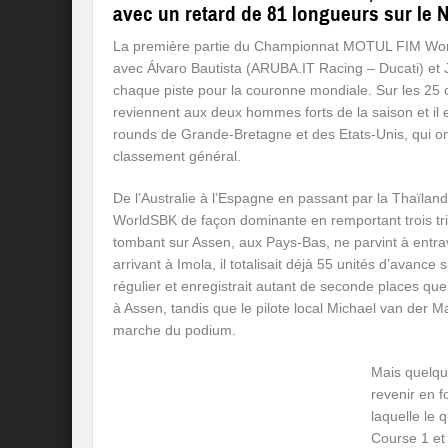
avec un retard de 81 longueurs sur le 
La première partie du Championnat MOTUL FIM World 
avec Álvaro Bautista (ARUBA.IT Racing – Ducati) et
chaque piste pour la couronne mondiale. Sur les 25 
reviennent aux deux hommes forts de la saison et il
rounds de Grande-Bretagne et des Etats-Unis, qui o
classement général.
De l’Australie à l’Espagne en passant par la Thaïlande
WorldSBK de façon dominante en remportant trois tr
tombant sur Assen, aux Pays-Bas, ne parvint à entrav
arrivant à Imola, il totalisait déjà 55 unités d’avance
régulier et enregistrait autant de seconde places que
à Assen, tandis que le pilote local Michael van de
marche du podium.
Mais quelque
revenir en f
laquelle le 
Course 1 et 