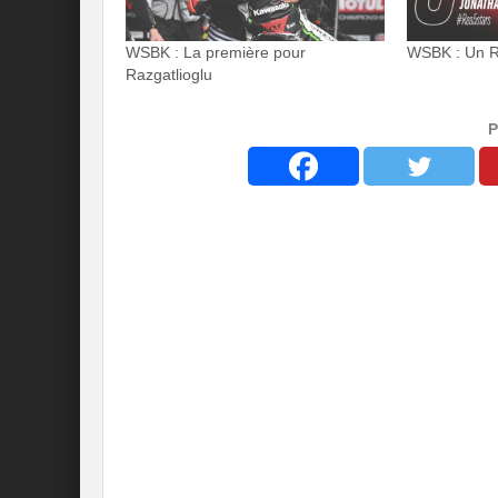
WSBK : La première pour
WSBK : Un Re
Razgatlioglu
P