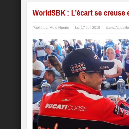
WorldSBK : L’écart se creuse 
Publié par
Moto Algérie
Le:
17 Juil 2019
dans:
Actualité