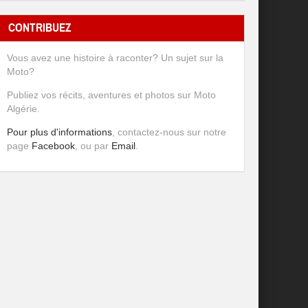
CONTRIBUEZ
Vous avez une histoire à raconter? Un sujet sur la
Moto?
Publiez vos récits, aventures et photos sur Moto
Algérie.
Pour plus d'informations
, contactez-nous sur notre
page
Facebook
, ou par
Email
.