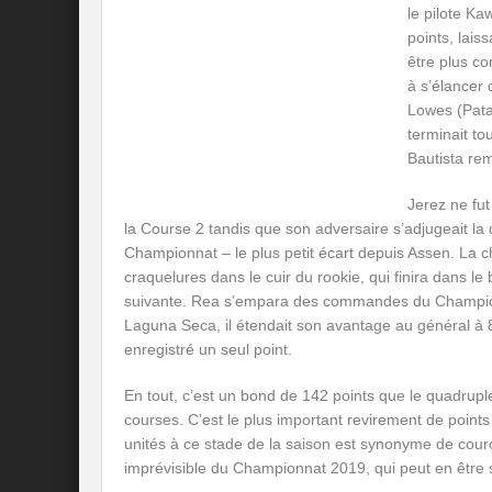
le pilote Ka
points, lais
être plus co
à s’élancer 
Lowes (Pata
terminait to
Bautista rem
Jerez ne fut
la Course 2 tandis que son adversaire s’adjugeait la
Championnat – le plus petit écart depuis Assen. La 
craquelures dans le cuir du rookie, qui finira dans 
suivante. Rea s’empara des commandes du Championn
Laguna Seca, il étendait son avantage au général à 81
enregistré un seul point.
En tout, c’est un bond de 142 points que le quadru
courses. C’est le plus important revirement de point
unités à ce stade de la saison est synonyme de cour
imprévisible du Championnat 2019, qui peut en être 