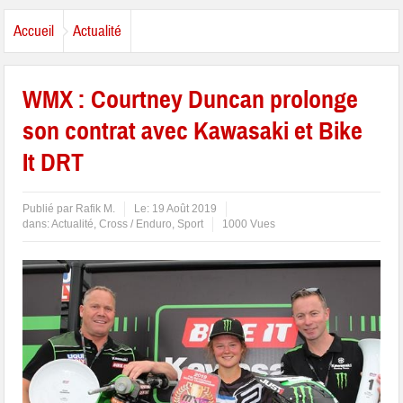
Accueil
Actualité
WMX : Courtney Duncan prolonge
son contrat avec Kawasaki et Bike
It DRT
Publié par
Rafik M.
Le:
19 Août 2019
dans:
Actualité
,
Cross / Enduro
,
Sport
1000 Vues