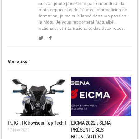
suis un jeune passionné par le monde de la
moto depuis plus de 10 ans. Informaticien de
formation, je me suis lancé dans ma passion :
la Moto. Je vous rapporterai l'actualité,
nationale, et internationale, des deux roues.
Voir aussi
PUIG : Rétroviseur Top Tech I
EICMA 2022 : SENA
PRÉSENTE SES
17 Nov 2022
NOUVEAUTÉS !