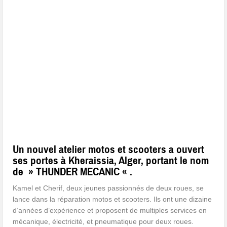
Un nouvel atelier motos et scooters a ouvert
ses portes à Kheraissia, Alger, portant le nom
de » THUNDER MECANIC « .
Kamel et Cherif, deux jeunes passionnés de deux roues, se
lance dans la réparation motos et scooters. Ils ont une dizaine
d’années d’expérience et proposent de multiples services en
mécanique, électricité, et pneumatique pour deux roues.