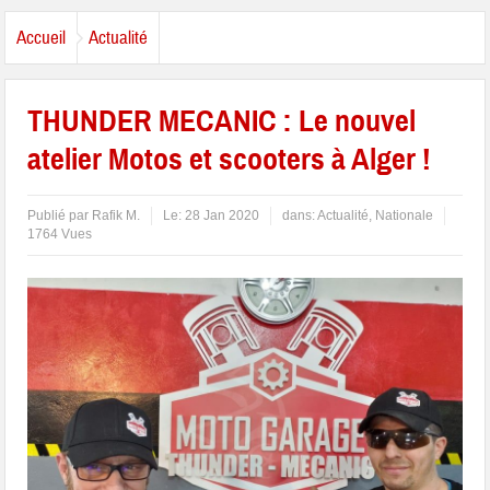
Accueil
Actualité
THUNDER MECANIC : Le nouvel
atelier Motos et scooters à Alger !
Publié par
Rafik M.
Le:
28 Jan 2020
dans:
Actualité
,
Nationale
1764 Vues