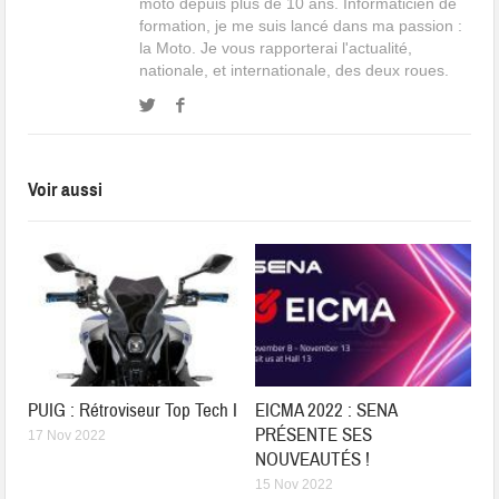
moto depuis plus de 10 ans. Informaticien de
formation, je me suis lancé dans ma passion :
la Moto. Je vous rapporterai l'actualité,
nationale, et internationale, des deux roues.
Voir aussi
PUIG : Rétroviseur Top Tech I
EICMA 2022 : SENA
PRÉSENTE SES
17 Nov 2022
NOUVEAUTÉS !
15 Nov 2022