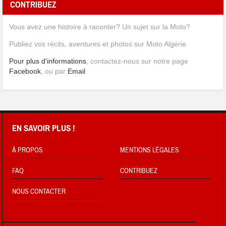
CONTRIBUEZ
Vous avez une histoire à raconter? Un sujet sur la Moto?
Publiez vos récits, aventures et photos sur Moto Algérie.
Pour plus d'informations
, contactez-nous sur notre page
Facebook
, ou par
Email
.
EN SAVOIR PLUS !
À PROPOS
MENTIONS LÉGALES
FAQ
CONTRIBUEZ
NOUS CONTACTER