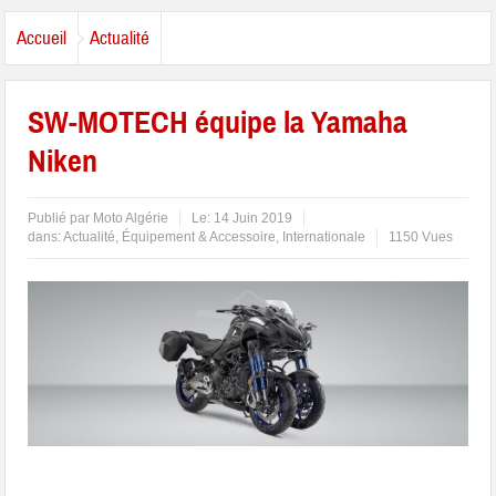
Accueil
Actualité
SW-MOTECH équipe la Yamaha
Niken
Publié par
Moto Algérie
Le:
14 Juin 2019
dans:
Actualité
,
Équipement & Accessoire
,
Internationale
1150 Vues