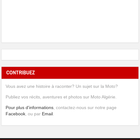
CONTRIBUEZ
Vous avez une histoire à raconter? Un sujet sur la Moto?
Publiez vos récits, aventures et photos sur Moto Algérie.
Pour plus d'informations
, contactez-nous sur notre page
Facebook
, ou par
Email
.