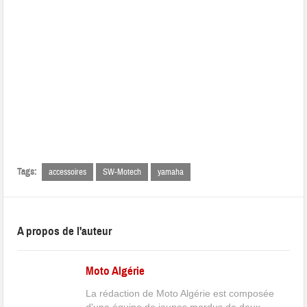
Tags:
accessoires
SW-Motech
yamaha
A propos de l'auteur
Moto Algérie
La rédaction de Moto Algérie est composée
d'une équipe de jeunes mordus de deux