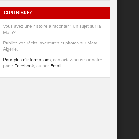
CONTRIBUEZ
Vous avez une histoire à raconter? Un sujet sur la
Moto?
Publiez vos récits, aventures et photos sur Moto
Algérie.
Pour plus d'informations
, contactez-nous sur notre
page
Facebook
, ou par
Email
.