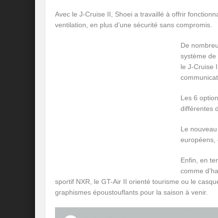
Avec le J-Cruise II, Shoei a travaillé à offrir foncti
ventilation, en plus d’une sécurité sans compromis.
De nombreux
système de 
le J-Cruise 
communicat
Les 6 option
différentes 
Le nouveau 
européens, 
Enfin, en t
comme d’hab
sportif NXR, le GT-Air II orienté tourisme ou le cas
graphismes époustouflants pour la saison à venir.