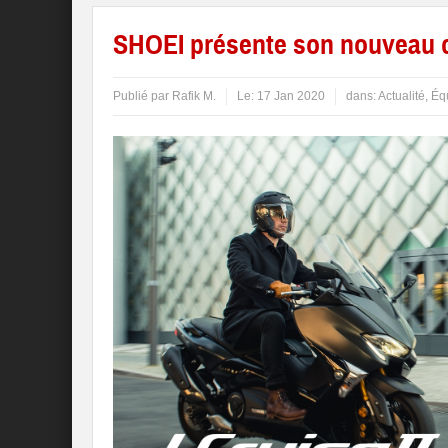
SHOEI présente son nouveau ca
Publié par
Rafik M.
Le:
17 Jan 2020
dans:
Actualité
,
Éq