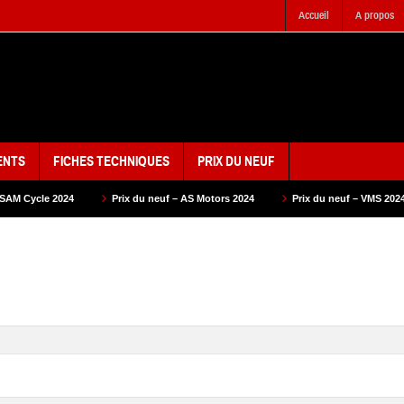
Accueil
A propos
ENTS
FICHES TECHNIQUES
PRIX DU NEUF
Prix du neuf – AS Motors 2024
Prix du neuf – VMS 2024
Prix du neuf 