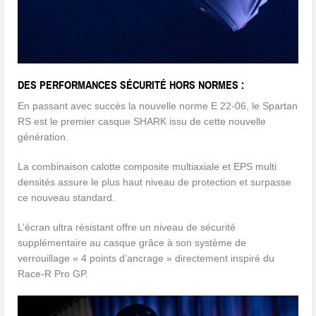
DES PERFORMANCES SÉCURITÉ HORS NORMES :
En passant avec succès la nouvelle norme E 22-06, le Spartan
RS est le premier casque SHARK issu de cette nouvelle
génération.
La combinaison calotte composite multiaxiale et EPS multi
densités assure le plus haut niveau de protection et surpasse
ce nouveau standard.
L’écran ultra résistant offre un niveau de sécurité
supplémentaire au casque grâce à son système de
verrouillage « 4 points d’ancrage » directement inspiré du
Race-R Pro GP.