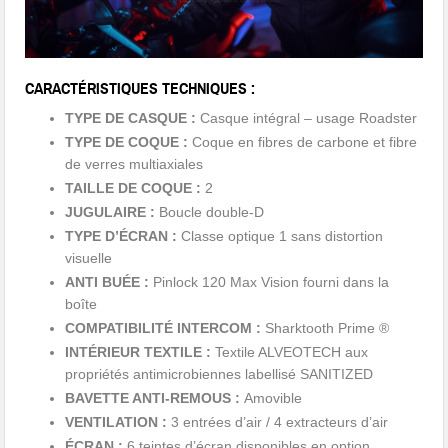
CARACTÉRISTIQUES TECHNIQUES :
TYPE DE CASQUE :
Casque intégral – usage Roadster
TYPE DE COQUE :
Coque en fibres de carbone et fibre
de verres multiaxiales
TAILLE DE COQUE :
2
JUGULAIRE :
Boucle double-D
TYPE D’ÉCRAN :
Classe optique 1 sans distortion
visuelle
ANTI BUÉE :
Pinlock 120 Max Vision fourni dans la
boîte
COMPATIBILITÉ INTERCOM :
Sharktooth Prime ®
INTÉRIEUR TEXTILE :
Textile ALVEOTECH aux
propriétés antimicrobiennes labellisé SANITIZED
BAVETTE ANTI-REMOUS :
Amovible
VENTILATION :
3 entrées d’air / 4 extracteurs d’air
ÉCRAN :
6 teintes d’écran disponibles en option