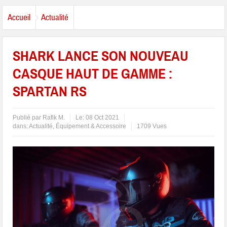
Accueil
Actualité
SHARK LANCE SON NOUVEAU
CASQUE HAUT DE GAMME :
SPARTAN RS
Publié par
Rafik M.
Le:
08 Oct 2021
dans:
Actualité
,
Équipement & Accessoire
1709 Vues