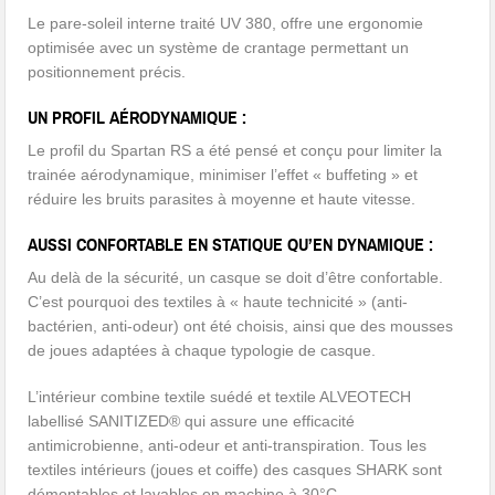
Le pare-soleil interne traité UV 380, offre une ergonomie
optimisée avec un système de crantage permettant un
positionnement précis.
UN PROFIL AÉRODYNAMIQUE :
Le profil du Spartan RS a été pensé et conçu pour limiter la
trainée aérodynamique, minimiser l’effet « buffeting » et
réduire les bruits parasites à moyenne et haute vitesse.
AUSSI CONFORTABLE EN STATIQUE QU’EN DYNAMIQUE :
Au delà de la sécurité, un casque se doit d’être confortable.
C’est pourquoi des textiles à « haute technicité » (anti-
bactérien, anti-odeur) ont été choisis, ainsi que des mousses
de joues adaptées à chaque typologie de casque.
L’intérieur combine textile suédé et textile ALVEOTECH
labellisé SANITIZED® qui assure une efficacité
antimicrobienne, anti-odeur et anti-transpiration. Tous les
textiles intérieurs (joues et coiffe) des casques SHARK sont
démontables et lavables en machine à 30°C.