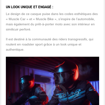
UN LOOK UNIQUE ET ENGAGÉ :
Le design de ce casque puise dans les codes esthétiques des
« Muscle Car » et « Muscle Bike », s’inspire de l’automobile,
mais également du prêt-à-porter moto avec son intérieur en
similicuir perforé.
Il est destiné à la communauté des riders transgressifs, qui
roulent en roadster sport grâce à un look unique et
authentique.