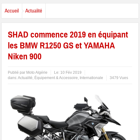
Accueil
Actualité
SHAD commence 2019 en équipant
les BMW R1250 GS et YAMAHA
Niken 900
Publié par
Moto Algérie
Le:
10 Fév 2019
dans:
Actualité
,
Équipement & Accessoire
,
Internationale
3479 Vues