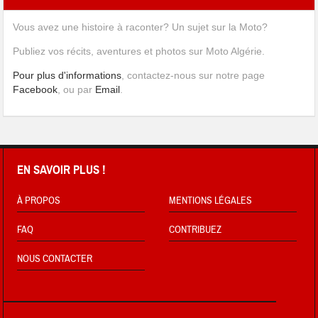
Vous avez une histoire à raconter? Un sujet sur la Moto?
Publiez vos récits, aventures et photos sur Moto Algérie.
Pour plus d'informations
, contactez-nous sur notre page
Facebook
, ou par
Email
.
EN SAVOIR PLUS !
À PROPOS
MENTIONS LÉGALES
FAQ
CONTRIBUEZ
NOUS CONTACTER