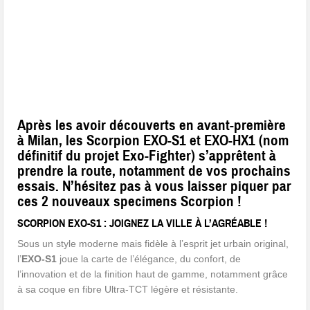
Après les avoir découverts en avant-première
à Milan, les Scorpion EXO-S1 et EXO-HX1 (nom
définitif du projet Exo-Fighter) s’apprêtent à
prendre la route, notamment de vos prochains
essais. N’hésitez pas à vous laisser piquer par
ces 2 nouveaux specimens Scorpion !
SCORPION EXO-S1 :
JOIGNEZ LA VILLE À L’AGRÉABLE !
Sous un style moderne mais fidèle à l’esprit jet urbain original,
l’
EXO-S1
joue la carte de l’élégance, du confort, de
l’innovation et de la finition haut de gamme, notamment grâce
à sa coque en fibre Ultra-TCT légère et résistante.