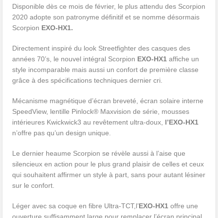
Disponible dès ce mois de février, le plus attendu des Scorpion
2020 adopte son patronyme définitif et se nomme désormais
Scorpion
EXO-HX1.
Directement inspiré du look Streetfighter des casques des
années 70’s, le nouvel intégral Scorpion
EXO-HX1
affiche un
style incomparable mais aussi un confort de première classe
grâce à des spécifications techniques dernier cri.
Mécanisme magnétique d’écran breveté, écran solaire interne
SpeedView, lentille Pinlock® Maxvision de série, mousses
intérieures Kwickwick3 au revêtement ultra-doux,
l’EXO-HX1
n’offre pas qu’un design unique.
Le dernier heaume Scorpion se révèle aussi à l’aise que
silencieux en action pour le plus grand plaisir de celles et ceux
qui souhaitent affirmer un style à part, sans pour autant lésiner
sur le confort.
Léger avec sa coque en fibre Ultra-TCT,l’
EXO-HX1
offre une
ouverture suffisamment large pour remplacer l’écran principal