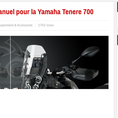
anuel pour la Yamaha Tenere 700
uipement & Accessoire
2763 Vues