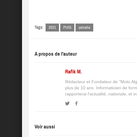
Tags:
2021
PUIG
yamaha
A propos de l'auteur
Rafik M.
Rédacteur et Fondateur de "Moto Algé
plus de 10 ans. Informaticien de for
rapporterai l'actualité, nationale, et 
Voir aussi