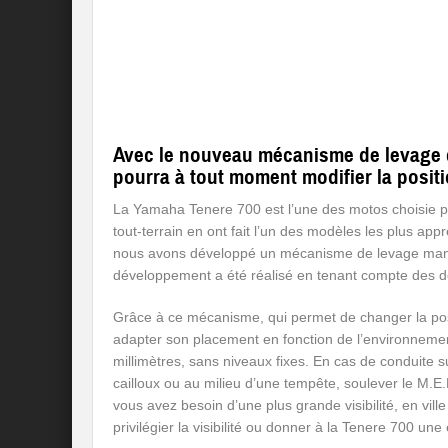
Avec le nouveau mécanisme de levage de
pourra à tout moment modifier la positi
La Yamaha Tenere 700 est l’une des motos choisie pa
tout-terrain en ont fait l’un des modèles les plus ap
nous avons développé un mécanisme de levage manu
développement a été réalisé en tenant compte des de
Grâce à ce mécanisme, qui permet de changer la positi
adapter son placement en fonction de l’environnem
millimètres, sans niveaux fixes. En cas de conduite s
cailloux ou au milieu d’une tempête, soulever le M.E.
vous avez besoin d’une plus grande visibilité, en vil
privilégier la visibilité ou donner à la Tenere 700 une