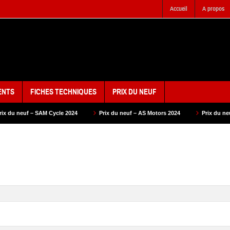
Accueil
A propos
ENTS
FICHES TECHNIQUES
PRIX DU NEUF
cle 2024
Prix du neuf – AS Motors 2024
Prix du neuf – VMS 2024