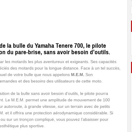
 la bulle du Yamaha Tenere 700, le pilote
on du pare-brise, sans avoir besoin d’outils.
r les motards les plus aventureux et exigeants. Ses capacités
préciés des motards pour la longue distance. Face à un tel succès,
el de votre bulle que nous appelons
M.E.M.
Son
mandes et des besoins des utilisateurs de cette moto.
on de la bulle sans avoir besoin d’outils, le pilote pourra
ent. Le M.E.M. permet une amplitude de mouvement de 100
ur autoroute, à grande vitesse, sur un terrain avec de petits
M. et il offrira une protection aérodynamique considérable. Si
le ou sur un tronçon compliqué, vous pouvez l’abaisser pour
 esthétique plus sportive.