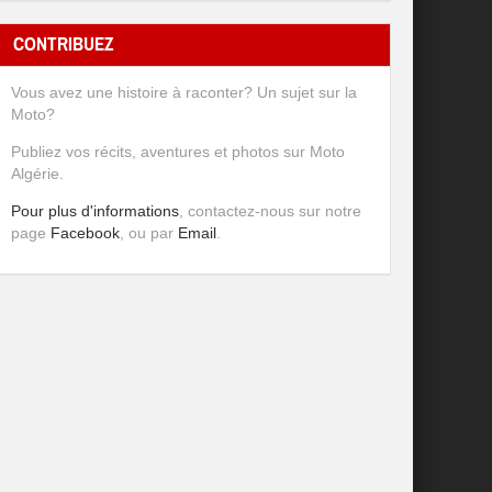
CONTRIBUEZ
Vous avez une histoire à raconter? Un sujet sur la
Moto?
Publiez vos récits, aventures et photos sur Moto
Algérie.
Pour plus d'informations
, contactez-nous sur notre
page
Facebook
, ou par
Email
.