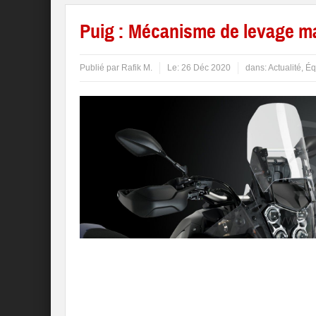
Puig : Mécanisme de levage m
Publié par
Rafik M.
Le:
26 Déc 2020
dans:
Actualité
,
Éq