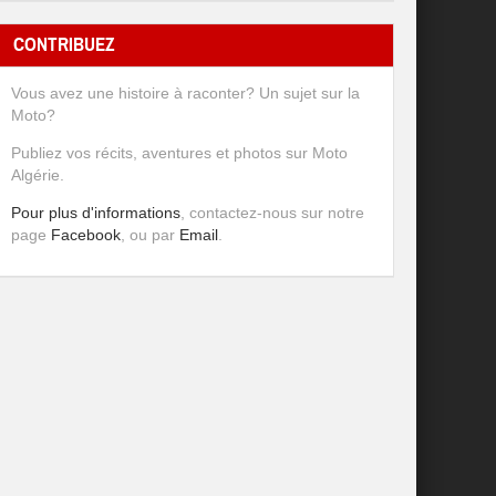
CONTRIBUEZ
Vous avez une histoire à raconter? Un sujet sur la
Moto?
Publiez vos récits, aventures et photos sur Moto
Algérie.
Pour plus d'informations
, contactez-nous sur notre
page
Facebook
, ou par
Email
.