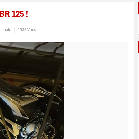
BR 125 !
tionale
1536 Vues