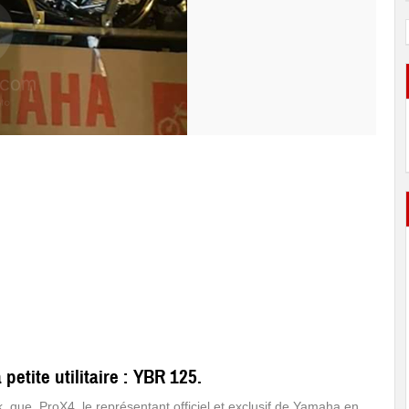
petite utilitaire : YBR 125.
, que, ProX4, le représentant officiel et exclusif de Yamaha en