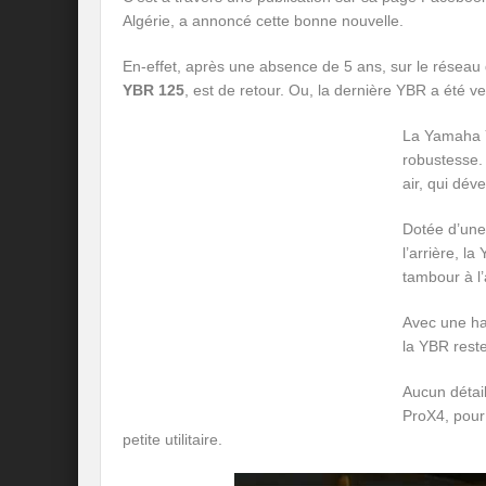
Algérie, a annoncé cette bonne nouvelle.
En-effet, après une absence de 5 ans, sur le réseau de
YBR 125
, est de retour. Ou, la dernière YBR a été 
La Yamaha YB
robustesse. 
air, qui dév
Dotée d’une
l’arrière, l
tambour à l’
Avec une ha
la YBR reste
Aucun détail
ProX4, pour
petite utilitaire.