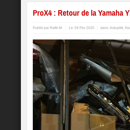
ProX4 : Retour de la Yamaha Y
Publié par
Rafik M.
Le:
04 Fév 2020
dans:
Actualité
,
Na