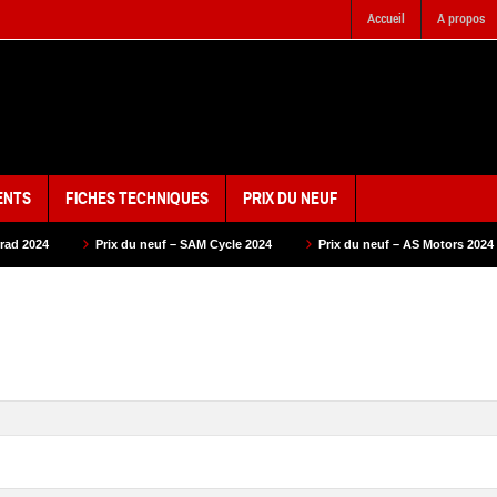
Accueil
A propos
ENTS
FICHES TECHNIQUES
PRIX DU NEUF
du neuf – SAM Cycle 2024
Prix du neuf – AS Motors 2024
Prix du neuf –