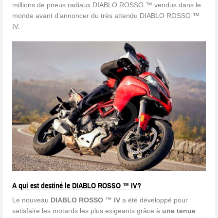
millions de pneus radiaux DIABLO ROSSO ™ vendus dans le
monde avant d’annoncer du très attendu DIABLO ROSSO ™
IV.
A qui est destiné le DIABLO ROSSO ™ IV?
Le nouveau
DIABLO ROSSO ™ IV
a été développé pour
satisfaire les motards les plus exigeants grâce à
une tenue