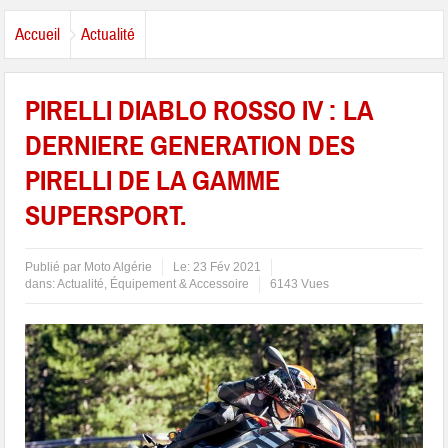
Accueil
Actualité
PIRELLI DIABLO ROSSO IV : LA
DERNIERE GENERATION DES
PIRELLI DE LA GAMME
SUPERSPORT.
Publié par
Moto Algérie
Le:
23 Fév 2021
dans:
Actualité
,
Équipement & Accessoire
6143 Vues