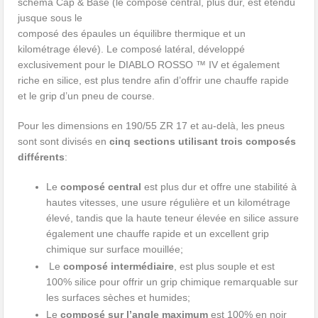
schéma Cap & Base (le composé central, plus dur, est étendu
jusque sous le
composé des épaules un équilibre thermique et un
kilométrage élevé). Le composé latéral, développé
exclusivement pour le DIABLO ROSSO ™ IV et également
riche en silice, est plus tendre afin d’offrir une chauffe rapide
et le grip d’un pneu de course.
Pour les dimensions en 190/55 ZR 17 et au-delà, les pneus
sont sont divisés en
cinq sections utilisant trois composés
différents
:
Le
composé central
est plus dur et offre une stabilité à
hautes vitesses, une usure régulière et un kilométrage
élevé, tandis que la haute teneur élevée en silice assure
également une chauffe rapide et un excellent grip
chimique sur surface mouillée;
Le
composé intermédiaire
, est plus souple et est
100% silice pour offrir un grip chimique remarquable sur
les surfaces sèches et humides;
Le
composé sur l’angle maximum
est 100% en noir