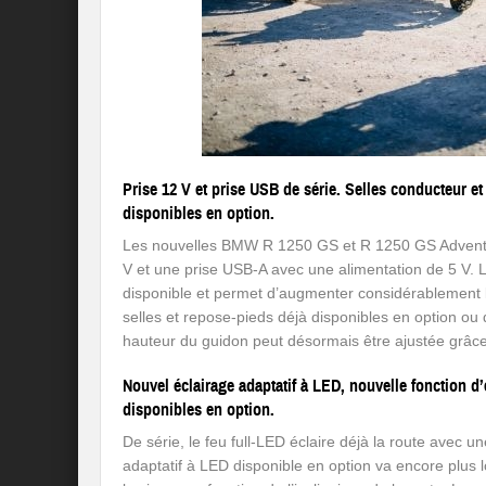
Prise 12 V et prise USB de série. Selles conducteur e
disponibles en option.
Les nouvelles BMW R 1250 GS et R 1250 GS Adventure
V et une prise USB-A avec une alimentation de 5 V. 
disponible et permet d’augmenter considérablement l
selles et repose-pieds déjà disponibles en option ou
hauteur du guidon peut désormais être ajustée grâc
Nouvel éclairage adaptatif à LED, nouvelle fonction d
disponibles en option.
De série, le feu full-LED éclaire déjà la route avec u
adaptatif à LED disponible en option va encore plus l