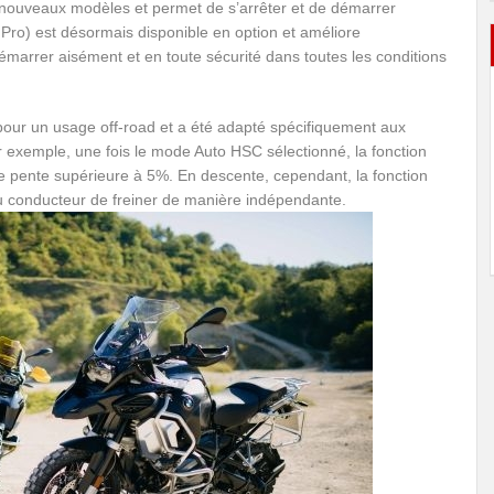
x nouveaux modèles et permet de s’arrêter et de démarrer
 Pro) est désormais disponible en option et améliore
marrer aisément et en toute sécurité dans toutes les conditions
 pour un usage off-road et a été adapté spécifiquement aux
 exemple, une fois le mode Auto HSC sélectionné, la fonction
e pente supérieure à 5%. En descente, cependant, la fonction
u conducteur de freiner de manière indépendante.