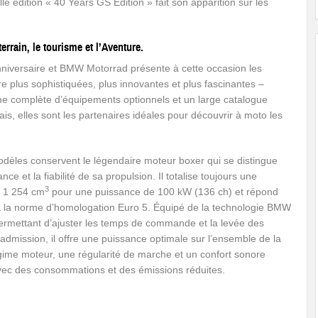
le édition « 40 Years GS Edition » fait son apparition sur les
errain, le tourisme et l’Aventure.
niversaire et BMW Motorrad présente à cette occasion les
plus sophistiquées, plus innovantes et plus fascinantes –
e complète d’équipements optionnels et un large catalogue
s, elles sont les partenaires idéales pour découvrir à moto les
dèles conservent le légendaire moteur boxer qui se distingue
nce et la fiabilité de sa propulsion. Il totalise toujours une
3
e 1 254 cm
pour une puissance de 100 kW (136 ch) et répond
 la norme d’homologation Euro 5. Équipé de la technologie BMW
ermettant d’ajuster les temps de commande et la levée des
dmission, il offre une puissance optimale sur l’ensemble de la
gime moteur, une régularité de marche et un confort sonore
vec des consommations et des émissions réduites.