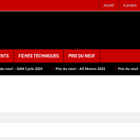
Accueil
A propos
ENTS
FICHES TECHNIQUES
PRIX DU NEUF
 2024
Prix du neuf – AS Motors 2024
Prix du neuf – VMS 2024
Pr