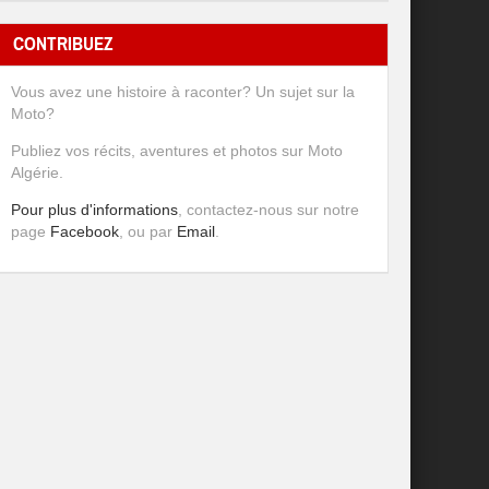
CONTRIBUEZ
Vous avez une histoire à raconter? Un sujet sur la
Moto?
Publiez vos récits, aventures et photos sur Moto
Algérie.
Pour plus d'informations
, contactez-nous sur notre
page
Facebook
, ou par
Email
.