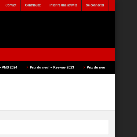
Contact
Contribuez
Inscrire une activité
Se connecter
ix du neuf – Keeway 2023
Prix du neuf – SAM Cycle 2023