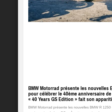
BMW Motorrad présente les nouvelles
pour célébrer le 40ème anniversaire de 
« 40 Years GS Edition » fait son appari
BMW Motorrad présente les nouvelles BMW R 1250 