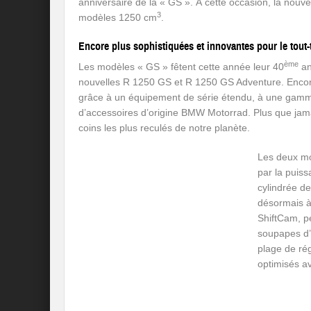
anniversaire de la « GS ». À cette occasion, la nouvel
3
modèles 1250 cm
.
Encore plus sophistiquées et innovantes pour le tout-t
ème
Les modèles « GS » fêtent cette année leur 40
an
nouvelles R 1250 GS et R 1250 GS Adventure. Encore 
grâce à un équipement de série étendu, à une gamm
d’accessoires d’origine BMW Motorrad. Plus que jamai
coins les plus reculés de notre planète.
Les deux mo
par la puissa
cylindrée d
désormais à
ShiftCam, p
soupapes d’a
plage de ré
optimisés a