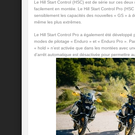
Le Hill Start Control (HSC) est de série sur ces deu
facilement en montée. Le Hill Start Control Pro (HSC
sensiblement les capacités des nouvelles « GS » à dé
même les plus extrêmes.
Le Hill Start Control Pro a également été développé
modes de pilotage « Enduro » et « Enduro Pro ». Par
« hold » n’est activée que dans les montées avec un
d’arrêt automatique est désactivée pour permettre a