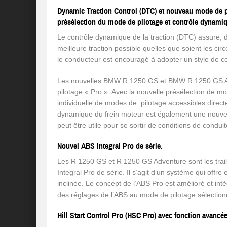
Dynamic Traction Control (DTC) et nouveau mode de pi
présélection du mode de pilotage et contrôle dynamiq
Le contrôle dynamique de la traction (DTC) assure, de
meilleure traction possible quelles que soient les c
le conducteur est encouragé à adopter un style de con
Les nouvelles BMW R 1250 GS et BMW R 1250 GS Ad
pilotage « Pro ». Avec la nouvelle présélection de mo
individuelle de modes de pilotage accessibles direct
dynamique du frein moteur est également une nouvelle
peut être utile pour se sortir de conditions de condu
Nouvel ABS Integral Pro de série.
Les R 1250 GS et R 1250 GS Adventure sont les trail
Integral Pro de série. Il s’agit d’un système qui offr
inclinée. Le concept de l’ABS Pro est amélioré et in
des réglages de l’ABS au mode de pilotage sélection
Hill Start Control Pro (HSC Pro) avec fonction avancé