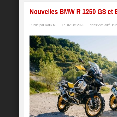
Nouvelles BMW R 1250 GS et 
Publié par
Rafik M.
Le:
02 Oct 2020
dans:
Actualité
,
Int