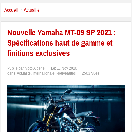
Accueil
Actualité
Nouvelle Yamaha MT-09 SP 2021 :
Spécifications haut de gamme et
finitions exclusives
Publié par
Moto Algérie
Le:
11 Nov 2020
dans:
Actualité
,
Internationale
,
Nouveautés
2503 Vues