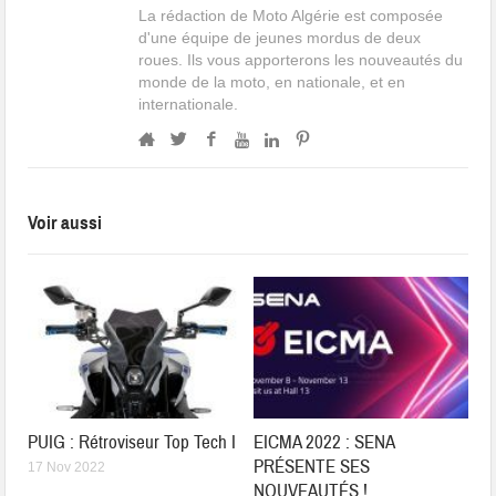
La rédaction de Moto Algérie est composée
d'une équipe de jeunes mordus de deux
roues. Ils vous apporterons les nouveautés du
monde de la moto, en nationale, et en
internationale.
Voir aussi
PUIG : Rétroviseur Top Tech I
EICMA 2022 : SENA
PRÉSENTE SES
17 Nov 2022
NOUVEAUTÉS !