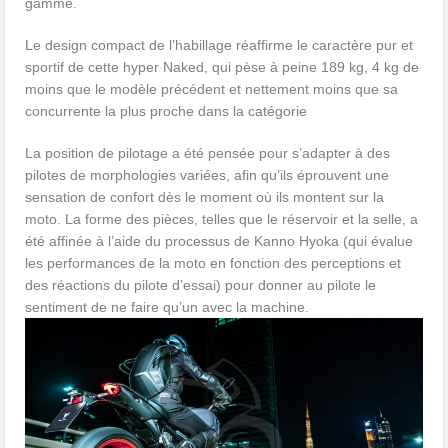
gamme.
Le design compact de l’habillage réaffirme le caractère pur et
sportif de cette hyper Naked, qui pèse à peine 189 kg, 4 kg de
moins que le modèle précédent et nettement moins que sa
concurrente la plus proche dans la catégorie
La position de pilotage a été pensée pour s’adapter à des
pilotes de morphologies variées, afin qu’ils éprouvent une
sensation de confort dès le moment où ils montent sur la
moto. La forme des pièces, telles que le réservoir et la selle, a
été affinée à l’aide du processus de Kanno Hyoka (qui évalue
les performances de la moto en fonction des perceptions et
des réactions du pilote d’essai) pour donner au pilote le
sentiment de ne faire qu’un avec la machine.