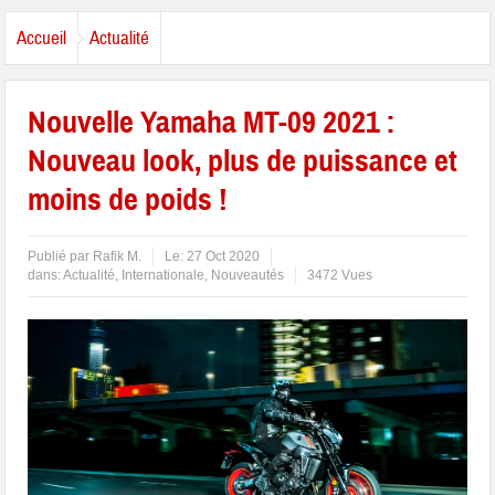
Accueil
Actualité
Nouvelle Yamaha MT-09 2021 :
Nouveau look, plus de puissance et
moins de poids !
Publié par
Rafik M.
Le:
27 Oct 2020
dans:
Actualité
,
Internationale
,
Nouveautés
3472 Vues