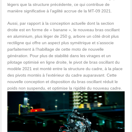
légers que la structure précédente, ce qui contribue de
manière significative à l’agilité accrue de la MT-09 2021.
Aussi, par rapport à la conception actuelle dont la section
droite est en forme de « banane », le nouveau bras oscillant
en aluminium, plus léger de 250 g, arbore un côté droit plus
rectiligne qui offre un aspect plus symétrique et s’associe
parfaitement à l’habillage de cette moto de nouvelle
génération. Pour plus de stabilité dans les virages et un
pilotage optimisé en ligne droite, le pivot de bras oscillant du
modèle 2021 est monté entre la structure du cadre, à la place
des pivots montés à l’extérieur du cadre auparavant. Cette
nouvelle conception et disposition du bras oscillant réduit le
poids non suspendu, et optimise la rigidité du nouveau cadre.